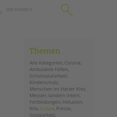
030 443360-0
schließen
KONTAKT
Themen
Suchen
e
Impressum
Alle Kategorien
Corona
itgeberin
Datenschutz
Ambulante Hilfen
Hinweisgebersystem
Schulsozialarbeit
Intranet
Kinderschutz
Menschen im Harzer Kiez
Messen
tandem intern
Fortbildungen
Inklusion
Kita
Schule
Presse
Sozialarbeit