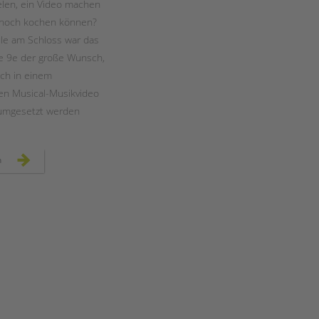
elen, ein Video machen
 noch kochen können?
le am Schloss war das
se 9e der große Wunsch,
ich in einem
n Musical-Musikvideo
 umgesetzt werden
„food
n
fight“
–
ein
musikvideo
der
klasse
9e
an
der
schule
am
schloss