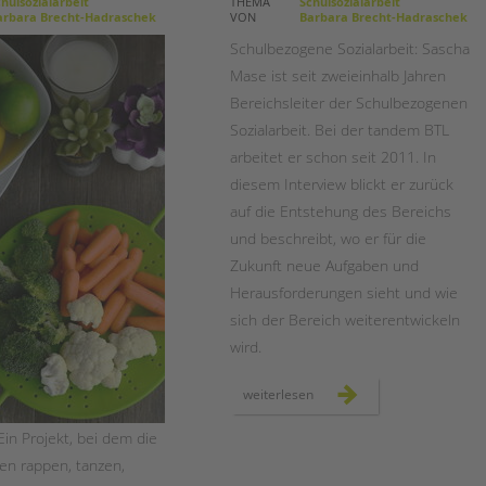
Magazin
hulsozialarbeit
THEMA
Schulsozialarbeit
rbara Brecht-Hadraschek
VON
Barbara Brecht-Hadraschek
Schulbezogene Sozialarbeit: Sascha
Mase ist seit zweieinhalb Jahren
Bereichsleiter der Schulbezogenen
Sozialarbeit. Bei der tandem BTL
arbeitet er schon seit 2011. In
diesem Interview blickt er zurück
auf die Entstehung des Bereichs
und beschreibt, wo er für die
Zukunft neue Aufgaben und
Herausforderungen sieht und wie
sich der Bereich weiterentwickeln
wird.
herausforderungen
weiterlesen
und
chancen
für
Ein Projekt, bei dem die
die
schulsozialarbeit
en rappen, tanzen,