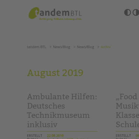
Zum
Navigation
Inhalt
überspringen
springen
Barrierefre
Einstellun
tandem BTL
News/Blog
News/Blog
Archiv
übersprin
Navigation
überspringen
SUCHE
tandem BTL
News/Blog
News/Blog
Archiv
ANGEBOTE
August 2019
KITA & FRÜHE HILFEN
HILFEN ZUR ERZIE
SCHULE & GANZTAG
EINGLIEDERUNGSHI
Ambulante Hilfen:
„Food 
Grundschulen
BETREUTES WOHNE
Oberschulen
Deutsches
Musik
Förderzentren
Technikmuseum
Klasse
TANDEM BTL AKADE
Kollegs
inklusiv
Schul
EFöB
Zertfikatskurse
Schulbezogene Sozialarbeit
Seminarkalender
ERSTELLT
22.08.2019
ERSTELLT
09
Tagesgruppen
Seminarräume