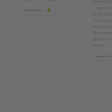
Theater spi
– und auch
ambulante
weiterlesen
hilfen:
An der Schu
deutsches
technikmuseum
in der Klas
inklusiv
der schließl
gemeinsame
erfolgreich
konnte.
weiterlese