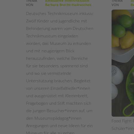
THEMA
Ambulante HilfenInklusion
THEMA
Sc
VON
Barbara Brecht-Hadraschek
VON
Ba
STADTTEILARBEIT
Deutsches Technikmuseum inklusiv:
Zwölf Kinder und Jugendliche mit
Behinderung waren vom Deutschen
Technikmuseum eingeladen
worden, das Museum zu erkunden
und mit neugierigem Blick
herauszufinden, welche Bereiche
für sie besonders spannend sind
und wo sie vermittelnde
Unterstützung brauchen. Begleitet
von unseren Einzelfallhelfer*innen
und ausgerüstet mit Klemmbrett,
Fragebogen und Stift machten sich
die jungen Besucher*innen auf, um
den Museumspädagog*innen
Food Fight: 
Anregungen und neue Ideen für ein
Schüler*inn
Museum für alle zu geben.