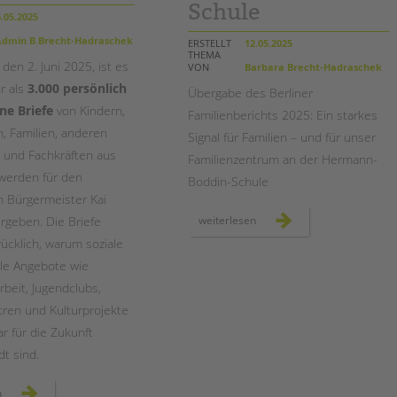
Magazin
Schule
.05.2025
dmin B.Brecht-Hadraschek
ERSTELLT
12.05.2025
THEMA
den 2. Juni 2025, ist es
VON
Barbara Brecht-Hadraschek
r als
3.000 persönlich
Übergabe des Berliner
ne Briefe
von Kindern,
Familienberichts 2025: Ein starkes
n, Familien, anderen
Signal für Familien – und für unser
 und Fachkräften aus
Familienzentrum an der Hermann-
 werden für den
Boddin
-Schule
 Bürgermeister Kai
übergabe
geben. Die Briefe
weiterlesen
des
berliner
rücklich, warum soziale
familienberichts
2025
lle Angebote wie
an
der
rbeit, Jugendclubs,
hermann-
boddin-
tren und Kulturprojekte
schule
r für die Zukunft
dt sind.
mehr
n