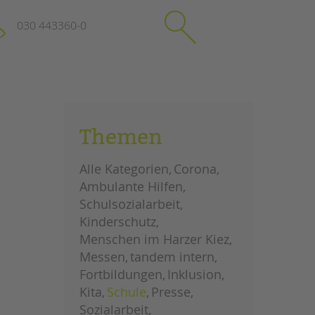
030 443360-0
schließen
KONTAKT
Themen
Suchen
e
Impressum
Alle Kategorien
Corona
itgeberin
Datenschutz
Ambulante Hilfen
Hinweisgebersystem
Schulsozialarbeit
Intranet
Kinderschutz
Menschen im Harzer Kiez
Messen
tandem intern
Fortbildungen
Inklusion
Kita
Schule
Presse
Sozialarbeit