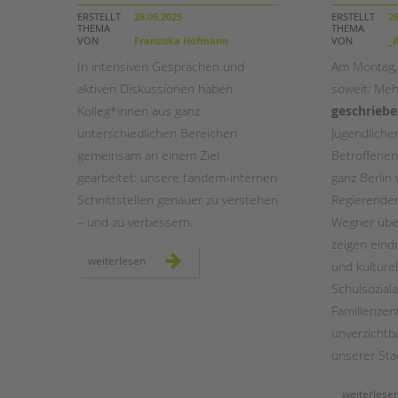
ERSTELLT
28.05.2025
ERSTELLT
26
THEMA
THEMA
STADTTEILARBEIT
VON
Franziska Hofmann
VON
_A
In intensiven Gesprächen und
Am Montag, 
aktiven Diskussionen haben
soweit: Meh
Kolleg*innen aus ganz
geschriebe
unterschiedlichen Bereichen
Jugendliche
gemeinsam an einem Ziel
Betroffenen
gearbeitet: unsere tandem-internen
ganz Berlin
Schnittstellen genauer zu verstehen
Regierenden
– und zu verbessern.
Wegner über
zeigen eind
schnittstellengespräche:
weiterlesen
und kulture
bereichsübergreifender
austausch
Schulsoziala
auf
augenhöhe
Familienzen
unverzichtba
unserer Sta
weiterlese