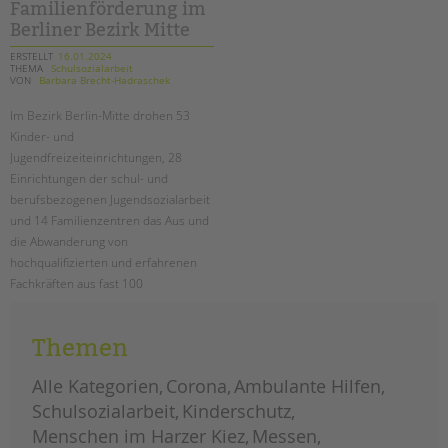
tandem international
Familienförderung im
Berliner Bezirk Mitte
KARRIERE
ERSTELLT
16.01.2024
THEMA
Schulsozialarbeit
Stellenangebote
VON
Barbara Brecht-Hadraschek
tandem als Arbeitgeberin
Im Bezirk Berlin-Mitte drohen 53
NEWS/BLOG
Kinder- und
Jugendfreizeiteinrichtungen, 28
unkuerzbar
Einrichtungen der schul- und
Briefe an Kai
berufsbezogenen Jugendsozialarbeit
und 14 Familienzentren das Aus und
die Abwanderung von
PRESSE
hochqualifizierten und erfahrenen
Fachkräften aus fast 100
Magazin
Einrichtungen! Lesen Sie den ganzen
KONTAKT
offenen (Protest-) Brief.
Impressum
Themen
Datenschutz
drohende
weiterlesen
schließungen
Alle Kategorien
Corona
Ambulante Hilfen
von
Hinweisgebersystem
einrichtungen
Schulsozialarbeit
Kinderschutz
in
Intranet
der
Menschen im Harzer Kiez
Messen
kinder-