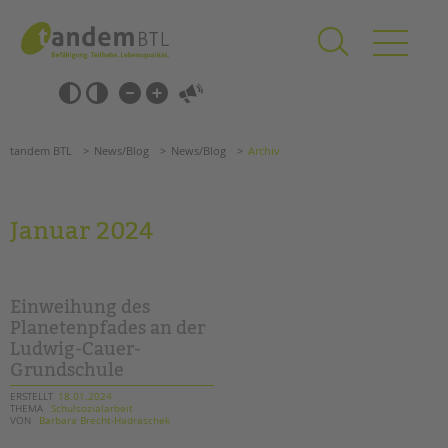
Zum
Navigation
Inhalt
überspringen
springen
Navigation
Barrierefrei-
überspringen
Einstellungen
überspringen
ANGEBOTE
tandem BTL
News/Blog
News/Blog
Archiv
KITA & FRÜHE HILFEN
SCHULE & GANZTAG
Januar 2024
Grundschulen
Oberschulen
Förderzentren
Einweihung des
Kollegs
Planetenpfades an der
Ludwig-Cauer-
EFöB
Grundschule
Schulbezogene Sozialarbeit
Tagesgruppen
ERSTELLT
18.01.2024
THEMA
Schulsozialarbeit
VON
Barbara Brecht-Hadraschek
HILFEN ZUR ERZIEHUNG
Suchen