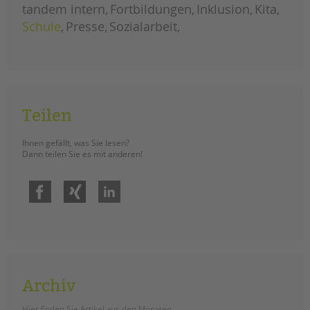
und
tandem intern
Fortbildungen
Inklusion
Kita
jugendhilfe
und
Schule
Presse
Sozialarbeit
familienförderung
im
berliner
bezirk
mitte
Teilen
Ihnen gefällt, was Sie lesen?
Dann teilen Sie es mit anderen!
Facebook
Xing
LinkedIn
Archiv
Hier finden Sie Artikel aus den Monaten