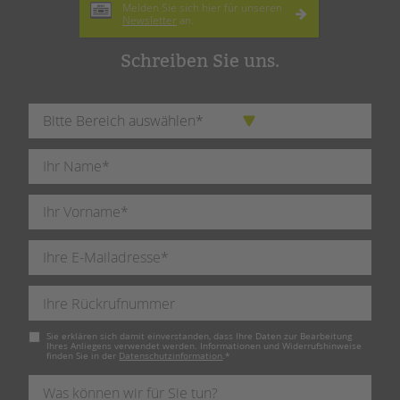
Melden Sie sich hier für unseren
Newsletter
an.
Schreiben Sie uns.
Pflichtfeld
Sie erklären sich damit einverstanden, dass Ihre Daten zur Bearbeitung
Ihres Anliegens verwendet werden. Informationen und Widerrufshinweise
finden Sie in der
Datenschutzinformation
.
*