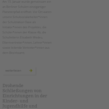
Am 15. Januar wurde gemeinsam ein
an Berliner Schulen einzigartiger
EINGLIEDERUNGSHILFE
Planetenpfad eröffnet. ­Vor Ort waren
unsere Schulsozialarbeiter*innen
BETREUTES WOHNEN
der Schulstation Oase als
Initiator*innen des Projektes, die
TANDEM BTL AKADEMIE
Schüler*innen der Klasse 4b, die
Schulleiterin Elisabeth Wedeu,
Zertfikatskurse
Elternvertreter*innen, Lehrer*innen
Seminarkalender
sowie leitende Vertreter*innen aus
Seminarräume
dem Bezirksamt.
STADTTEILARBEIT
einweihung
weiterlesen
PROFIL | LEITBILD
des
planetenpfades
an
Bereiche im Überblick
der
ludwig-
Drohende
Kinder- und Jugendschutz
cauer-
Schließungen von
grundschule
Unsere Videos
Einrichtungen in der
Gesellschafter VdK
Kinder- und
schoolcoach BTL
Jugendhilfe und