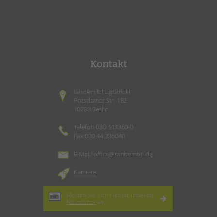
Kontakt
tandem BTL gGmbH
Potsdamer Str. 182
10783 Berlin
Telefon 030 443360-0
Fax 030 44 336040
E-Mail:
office@tandembtl.de
Karriere
Melden Sie sich hier für unseren
Newsletter
an.