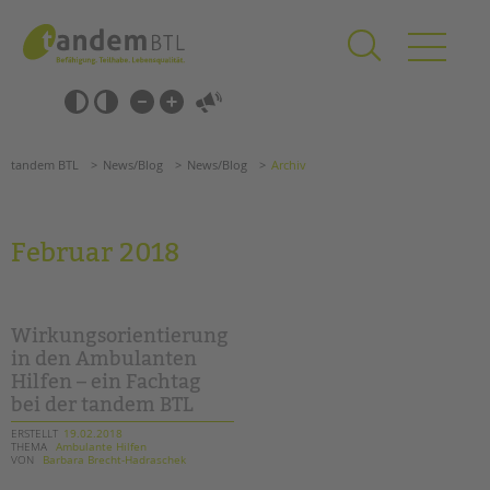
Zum
Navigation
Inhalt
überspringen
springen
Navigation
Barrierefrei-
überspringen
Einstellungen
überspringen
ANGEBOTE
tandem BTL
News/Blog
News/Blog
Archiv
KITA & FRÜHE HILFEN
SCHULE & GANZTAG
Februar 2018
Grundschulen
Oberschulen
Förderzentren
Wirkungsorientierung
Kollegs
in den Ambulanten
Hilfen – ein Fachtag
EFöB
bei der tandem BTL
Schulbezogene Sozialarbeit
Tagesgruppen
ERSTELLT
19.02.2018
THEMA
Ambulante Hilfen
VON
Barbara Brecht-Hadraschek
HILFEN ZUR ERZIEHUNG
Suchen