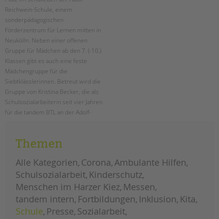
tandem international
Reichwein-Schule, einem
KARRIERE
sonderpädagogischen
Förderzentrum für Lernen mitten in
Stellenangebote
Neukölln. Neben einer offenen
tandem als Arbeitgeberin
Gruppe für Mädchen ab den 7. (-10.)
Klassen gibt es auch eine feste
NEWS/BLOG
Mädchengruppe für die
Siebtklässlerinnen. Betreut wird die
unkuerzbar
Gruppe von Kristina Becker, die als
Briefe an Kai
Schulsozialarbeiterin seit vier Jahren
für die tandem BTL an der Adolf-
PRESSE
Reichwein-Schule arbeitet.
Magazin
Themen
mädchenarbeit
weiterlesen
an
KONTAKT
der
adolf-
Alle Kategorien
Corona
Ambulante Hilfen
reichwein-
Impressum
schule
Schulsozialarbeit
Kinderschutz
Datenschutz
Menschen im Harzer Kiez
Messen
Hinweisgebersystem
tandem intern
Fortbildungen
Inklusion
Kita
Intranet
Schule
Presse
Sozialarbeit