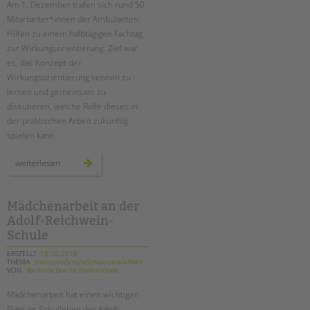
Am 1. Dezember trafen sich rund 50
Mitarbeiter*innen der Ambulanten
EINGLIEDERUNGSHILFE
Hilfen zu einem halbtägigen Fachtag
zur Wirkungsorientierung. Ziel war
BETREUTES WOHNEN
es, das Konzept der
Wirkungsorientierung kennen zu
TANDEM BTL AKADEMIE
lernen und gemeinsam zu
diskutieren, welche Rolle dieses in
Zertfikatskurse
der praktischen Arbeit zukünftig
Seminarkalender
spielen kann.
Seminarräume
wirkungsorientierung
weiterlesen
in
STADTTEILARBEIT
den
ambulanten
hilfen
–
Mädchenarbeit an der
PROFIL | LEITBILD
ein
Adolf-Reichwein-
fachtag
Bereiche im Überblick
bei
Schule
der
Kinder- und Jugendschutz
tandem
btl
ERSTELLT
15.02.2018
Unsere Videos
THEMA
InklusionSchuleSchulsozialarbeit
VON
Barbara Brecht-Hadraschek
Gesellschafter VdK
Mädchenarbeit hat einen wichtigen
schoolcoach BTL
Platz im Schulleben der Adolf-