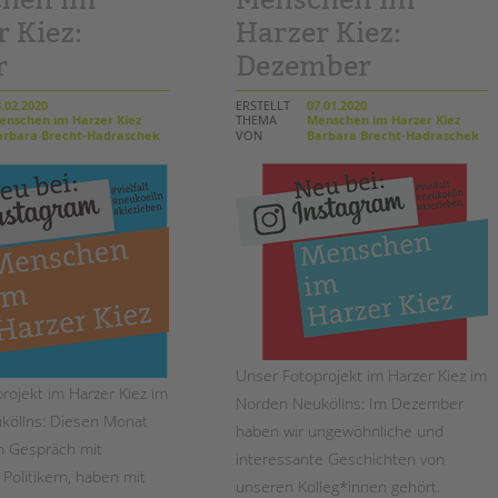
Magazin
 Kiez:
Harzer Kiez:
r
Dezember
.02.2020
ERSTELLT
07.01.2020
nschen im Harzer Kiez
THEMA
Menschen im Harzer Kiez
rbara Brecht-Hadraschek
VON
Barbara Brecht-Hadraschek
Unser Fotoprojekt im Harzer Kiez im
rojekt im Harzer Kiez im
Norden Neuköllns: Im Dezember
köllns: Diesen Monat
haben wir ungewöhnliche und
m Gespräch mit
interessante Geschichten von
 Politikern, haben mit
unseren Kolleg*innen gehört.