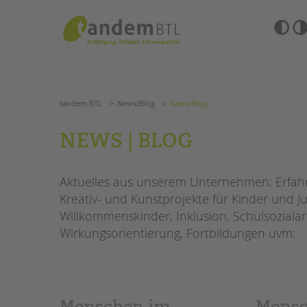
Zum
Navigation
Inhalt
überspringen
springen
Barrierefre
Einstellun
tandem BTL
News/Blog
News/Blog
übersprin
Navigation
überspringen
SUCHE
tandem BTL
News/Blog
News/Blog
ANGEBOTE
NEWS | BLOG
KITA & FRÜHE HILFEN
HILFEN ZUR ERZIE
Aktuelles aus unserem Unternehmen: Erfahre
SCHULE & GANZTAG
EINGLIEDERUNGSHI
Kreativ- und Kunstprojekte für Kinder und Ju
Grundschulen
Willkommenskinder, Inklusion, Schulsozialar
BETREUTES WOHNE
Oberschulen
Wirkungsorientierung, Fortbildungen uvm:
Förderzentren
TANDEM BTL AKADE
Kollegs
EFöB
Zertfikatskurse
Schulbezogene Sozialarbeit
Seminarkalender
Menschen im
Mensc
Tagesgruppen
Seminarräume