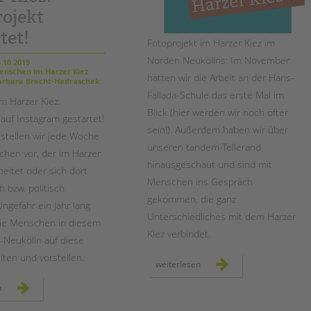
rojekt
tet!
Fotoprojekt im Harzer Kiez im
Norden Neuköllns: Im November
.10.2019
nschen im Harzer Kiez
hatten wir die Arbeit an der Hans-
rbara Brecht-Hadraschek
Fallada-Schule das erste Mal im
 Harzer Kiez:
Blick (hier werden wir noch öfter
auf Instagram gestartet!
sein!). Außerdem haben wir über
stellen wir jede Woche
unseren tandem-Tellerand
hen vor, der im Harzer
hinausgeschaut und sind mit
rbeitet oder sich dort
Menschen ins Gespräch
 bzw. politisch
gekommen, die ganz
ngefähr ein Jahr lang
Unterschiedliches mit dem Harzer
die Menschen in diesem
Kiez verbindet.
d-Neukölln auf diese
iten und vorstellen.
menschen
weiterlesen
im
harzer
menschen
n
kiez:
im
november
harzer