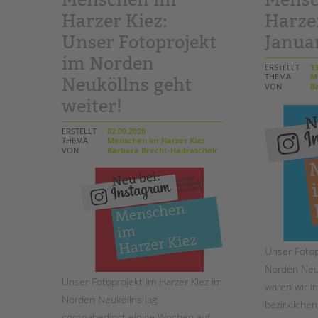
Harzer Kiez:
Harzer
STADTTEILARBEIT
Unser Fotoprojekt
Janua
im Norden
ERSTELLT
13
THEMA
Me
Neuköllns geht
VON
Ba
weiter!
ERSTELLT
02.09.2020
THEMA
Menschen im Harzer Kiez
VON
Barbara Brecht-Hadraschek
Unser Fotop
Norden Neu
Unser Fotoprojekt im Harzer Kiez im
waren wir i
Norden Neuköllns lag
bezirklichen
coronabedingt einige Wochen auf