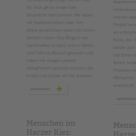
Anwohnerin
Eis. Jetzt gilt es einige tolle
Veränderun
Gespräche nachzuholen. Wir haben
und ein spa
mit Stadtteilmüttern über ihre
Projekt ken
Arbeit gesprochen, waren bei einem
am entstehen
ziemlich coolen Kiez-Bingo in der
Kiosk, der 1
Sonnenallee zu Gast, sind in Gärten
wieder zum
und Cafés zu Besuch gewesen und
soll fortan 
haben mit einigen unserer
feinen, kre
Kolleg*innen sprechen können, die
Projekten l
in Kita und Schule vor Ort arbeiten.
Mitmachen i
erwünscht!
menschen
weiterlesen
im
harzer
weiterlese
kiez:
unser
fotoprojekt
im
norden
neuköllns
Menschen im
geht
Mensc
weiter!
Harzer Kiez:
Harzer