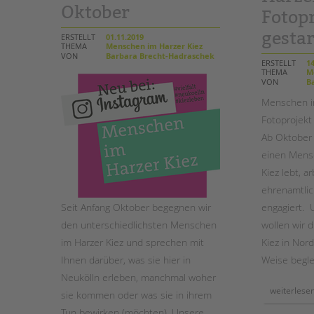
Oktober
Fotop
gestar
ERSTELLT
01.11.2019
THEMA
Menschen im Harzer Kiez
VON
Barbara Brecht-Hadraschek
ERSTELLT
14
THEMA
Me
VON
Ba
Menschen im
Fotoprojekt 
Ab Oktober 
einen Mensc
Kiez lebt, a
ehrenamtlich
Seit Anfang Oktober begegnen wir
engagiert. U
den unterschiedlichsten Menschen
wollen wir 
im Harzer Kiez und sprechen mit
Kiez in Nor
Ihnen darüber, was sie hier in
Weise begle
Neukölln erleben, manchmal woher
weiterlese
sie kommen oder was sie in ihrem
Tun bewirken (möchten). Unsere