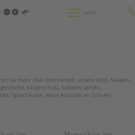
i-
gen
gen
PROFIL | LEITBILD
KARRIERE
HUNG
Bereiche im Überblick
Stellenangebot
Kinder- und Jugendschutz
tandem als Arbe
n Sie mehr über Elternarbeit, unsere Kitas, Medien-,
Unsere Videos
LFE
gendliche, Kinderschutz, Soziales Lernen,
Gesellschafter VdK
NEWS/BLOG
beit, Sprachkurse, Neue Autorität an Schulen,
schoolcoach BTL
N
tandem international
unkuerzbar
MIE
Briefe an Kai
PRESSE
hen im
Menschen im