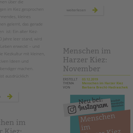
nen über die
gen im Kiez gesprochen
menschen
weiterlesen
im
nnendes, kleines
harzer
kiez:
nen gelernt, das gerade
dezember
 ist: Ein alter Kiez-
0 Jahre leer stand, wird
 Leben erweckt – und
Menschen im
die Kiezkultur mit kleinen,
Harzer Kiez:
ativen Ideen und
November
ebendiger machen.
st ausdrücklich
ERSTELLT
03.12.2019
THEMA
Menschen im Harzer Kiez
VON
Barbara Brecht-Hadraschek
menschen
n
im
harzer
kiez:
januar
hen im
 Kiez: