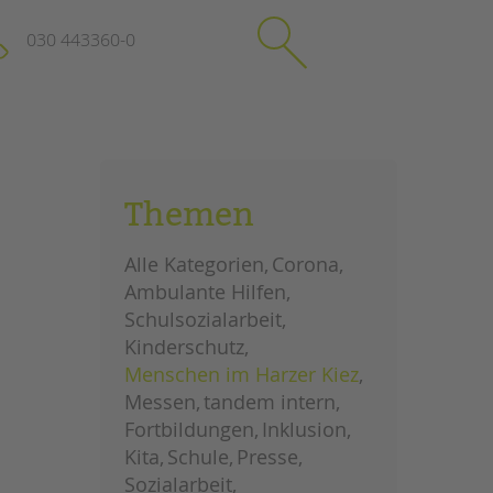
030 443360-0
schließen
KONTAKT
Themen
Suchen
e
Impressum
Alle Kategorien
Corona
itgeberin
Datenschutz
Ambulante Hilfen
Hinweisgebersystem
Schulsozialarbeit
Intranet
Kinderschutz
Menschen im Harzer Kiez
Messen
tandem intern
Fortbildungen
Inklusion
Kita
Schule
Presse
Sozialarbeit