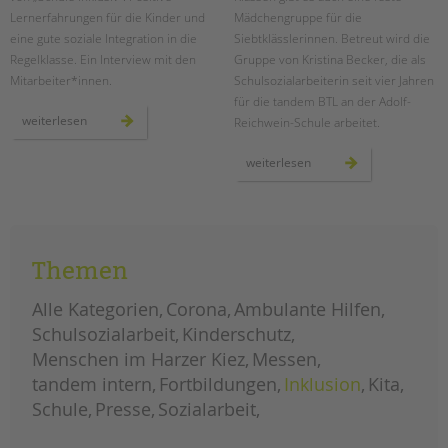
Lernerfahrungen für die Kinder und
Mädchengruppe für die
eine gute soziale Integration in die
Siebtklässlerinnen. Betreut wird die
Regelklasse. Ein Interview mit den
Gruppe von Kristina Becker, die als
Mitarbeiter*innen.
Schulsozialarbeiterin seit vier Jahren
für die tandem BTL an der Adolf-
temporäre
weiterlesen
Reichwein-Schule arbeitet.
lerngruppen
an
der
mädchenarbeit
weiterlesen
wedding-
an
schule
der
adolf-
reichwein-
schule
Themen
Alle Kategorien
Corona
Ambulante Hilfen
Schulsozialarbeit
Kinderschutz
Menschen im Harzer Kiez
Messen
tandem intern
Fortbildungen
Inklusion
Kita
Schule
Presse
Sozialarbeit