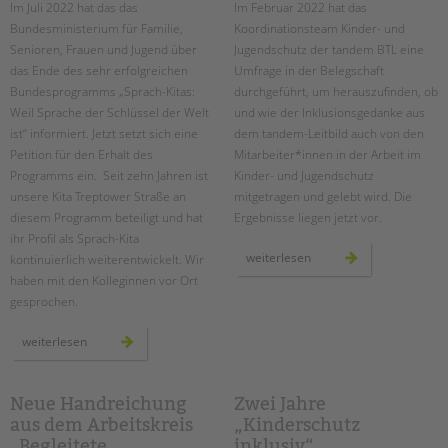
tandem international
Im Juli 2022 hat das das
Im Februar 2022 hat das
Bundesministerium für Familie,
Koordinationsteam Kinder- und
KARRIERE
Senioren, Frauen und Jugend über
Jugendschutz der tandem BTL eine
Stellenangebote
das Ende des sehr erfolgreichen
Umfrage in der Belegschaft
Bundesprogramms „Sprach-Kitas:
durchgeführt, um herauszufinden, ob
tandem als Arbeitgeberin
Weil Sprache der Schlüssel der Welt
und wie der Inklusionsgedanke aus
NEWS/BLOG
ist“ informiert. Jetzt setzt sich eine
dem tandem-Leitbild auch von den
Petition für den Erhalt des
Mitarbeiter*innen in der Arbeit im
unkuerzbar
Programms ein. Seit zehn Jahren ist
Kinder- und Jugendschutz
Briefe an Kai
unsere Kita Treptower Straße an
mitgetragen und gelebt wird. Die
diesem Programm beteiligt und hat
Ergebnisse liegen jetzt vor.
ihr Profil als Sprach-Kita
PRESSE
umfrage
weiterlesen
kontinuierlich weiterentwickelt. Wir
zum
haben mit den Kolleginnen vor Ort
kinder-
Magazin
und
gesprochen.
jugendschutz
KONTAKT
inklusiv
Impressum
sprach-
weiterlesen
kitas
Datenschutz
retten
–
vor
Hinweisgebersystem
ort
Neue Handreichung
Zwei Jahre
in
Intranet
aus dem Arbeitskreis
„Kinderschutz
der
kita
„Begleitete
inklusiv“