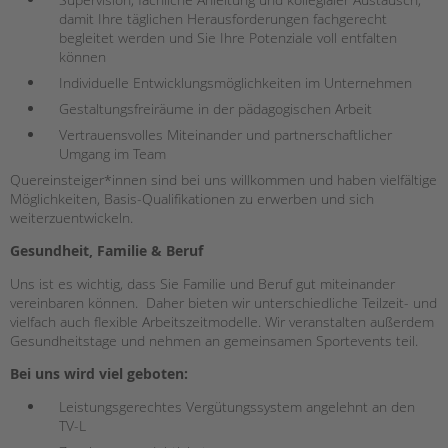
tandem international
damit Ihre täglichen Herausforderungen fachgerecht
begleitet werden und Sie Ihre Potenziale voll entfalten
KARRIERE
können
Stellenangebote
Individuelle Entwicklungsmöglichkeiten im Unternehmen
tandem als Arbeitgeberin
Gestaltungsfreiräume in der pädagogischen Arbeit
NEWS/BLOG
Vertrauensvolles Miteinander und partnerschaftlicher
Umgang im Team
unkuerzbar
Quereinsteiger*innen sind bei uns willkommen und haben vielfältige
Briefe an Kai
Möglichkeiten, Basis-Qualifikationen zu erwerben und sich
weiterzuentwickeln.
PRESSE
Gesundheit, Familie & Beruf
Uns ist es wichtig, dass Sie Familie und Beruf gut miteinander
Magazin
vereinbaren können. Daher bieten wir unterschiedliche Teilzeit- und
KONTAKT
vielfach auch flexible Arbeitszeitmodelle. Wir veranstalten außerdem
Impressum
Gesundheitstage und nehmen an gemeinsamen Sportevents teil.
Datenschutz
Bei uns wird viel geboten:
Hinweisgebersystem
Leistungsgerechtes Vergütungssystem angelehnt an den
Intranet
TV-L