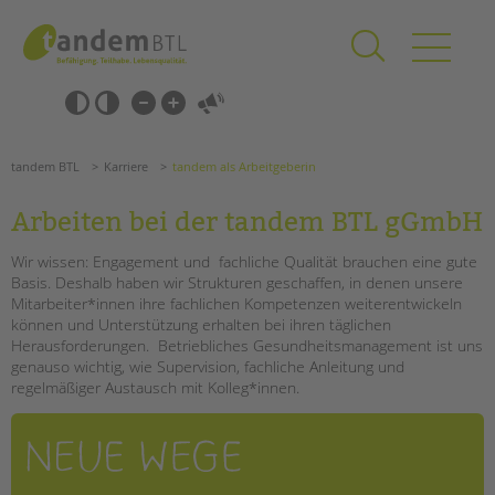
Zum
Navigation
Inhalt
überspringen
springen
Navigation
Barrierefrei-
überspringen
Einstellungen
überspringen
ANGEBOTE
tandem BTL
Karriere
tandem als Arbeitgeberin
KITA & FRÜHE HILFEN
Arbeiten bei der tandem BTL gGmbH
SCHULE & GANZTAG
Wir wissen: Engagement und fachliche Qualität brauchen eine gute
Grundschulen
Basis. Deshalb haben wir Strukturen geschaffen, in denen unsere
Oberschulen
Mitarbeiter*innen ihre fachlichen Kompetenzen weiterentwickeln
können und Unterstützung erhalten bei ihren täglichen
Förderzentren
Herausforderungen. Betriebliches Gesundheitsmanagement ist uns
Kollegs
genauso wichtig, wie Supervision, fachliche Anleitung und
EFöB
regelmäßiger Austausch mit Kolleg*innen.
Schulbezogene Sozialarbeit
Tagesgruppen
Suchen
HILFEN ZUR ERZIEHUNG