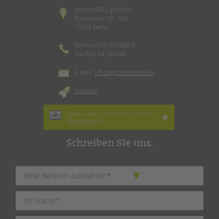
tandem BTL gGmbH
Potsdamer Str. 182
10783 Berlin
Telefon 030 443360-0
Fax 030 44 336040
E-Mail:
office@tandembtl.de
Karriere
Melden Sie sich hier für unseren
Newsletter
an.
Schreiben Sie uns.