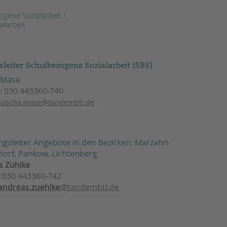
gene Sozialarbeit /
alarbeit
sleiter Schulbezogene Sozialarbeit (SBS)
 Mase
030 443360-740
:
sascha.mase@tandembtl.de
ngsleiter Angebote in den Bezirken: Marzahn-
dorf, Pankow, Lichtenberg
s Zühlke
030 443360-742
:
andreas.zuehlke
@tandembtl.de