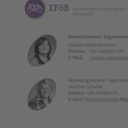
EFöB
Ergänzende Förderung und
Betreuung
Bereichsleiterin Tagesbetr
Claudia Spieckermann
030 443360-776
Telefon:
E-Mail:
claudia.spieckerm
Abteilungsleiterin Tagesbe
Martina Schaller
030 443360-35
Telefon:
martina.schaller@t
E-Mail: