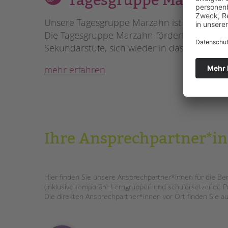
Tagesgruppe Marzahn
Unsere Tagesgruppe Marzahn ist ein teilstat
Die Tagesgruppe Marzahn fördert und unters
Sekundarstufe, sich wieder in das System S
mehr erfahren
Ihre Ansprechpartner*in
Hier finden Sie unsere Ansprechpartner*innen für die Be
(inklusive temporäre Lerngruppen und schulersetzende P
Die direkten Ansprechpartner*innen vor Ort finden Sie auf