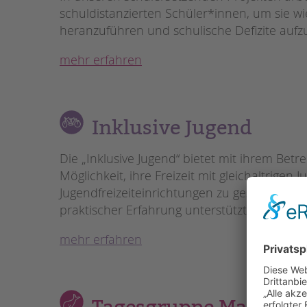
schuldistanzierten Schüler*innen, um sie 
heranzuführen und schulische Defizite aufz
mehr erfahren
Inklusive Jugend
Die „Inklusive Jugend“ bietet mit ihrem Be
Möglichkeit, ihre Freizeit mit gleichaltrige
Jugendfreizeiteinrichtungen zu gestalten. D
praktischer Erfahrung unterstützt.
mehr erfahren