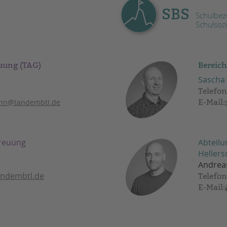
SBS
Schulbezo
Schulsozi
euung (TAG)
Bereich
Sascha
Telefon
ann@tandembtl.de
E-Mail:
treuung
Abteilu
Hellers
Andrea
andembtl.de
Telefon
E-Mail: