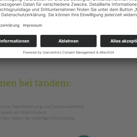
ionäres Angebot an der Schnittstelle Schule-Jugend.
tützt schuldistanzierte Schüler*innen ab der
chule und Ausbildung einzugliedern.
nen bei tandem:
reiche Tagesbetreuung und Schulsozialarbeit
rojekte an Oberschulen).
 den Seiten der jeweiligen Einrichtung.