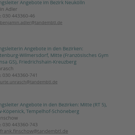
ngsleiter Angebote im Bezirk Neukölln
in Adler
030 443360-46
:
benjamin.adler@tandembtl.de
ngsleiterin Angebote in den Bezirken:
tenburg-Wilmersdorf, Mitte (Französisches Gym
sa GS), Friedrichshain-Kreuzberg
nrasch
030 443360-741
:
urte.unrasch@tandembtl.de
ngsleiter Angebote in den Bezirken: Mitte (RT 5),
w-Köpenick, Tempelhof-Schöneberg
Finschow
030 443360-743
:
frank.finschow@tandembtl.de