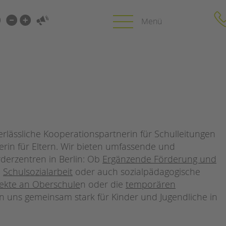
i-
gen
gen
PROFIL | LEITBILD
KARRIERE
HUNG
Bereiche im Überblick
Stellenangebot
Kinder- und Jugendschutz
tandem als Arbe
verlässliche Kooperationspartnerin für Schulleitungen
Unsere Videos
LFE
erin für Eltern. Wir bieten umfassende und
Gesellschafter VdK
NEWS/BLOG
rderzentren in Berlin: Ob
Ergänzende Förderung und
schoolcoach BTL
N
,
Schulsozialarbeit
oder auch sozialpädagogische
tandem international
unkuerzbar
jekte an Oberschule
n oder die
temporären
MIE
Briefe an Kai
 uns gemeinsam stark für Kinder und Jugendliche in
PRESSE