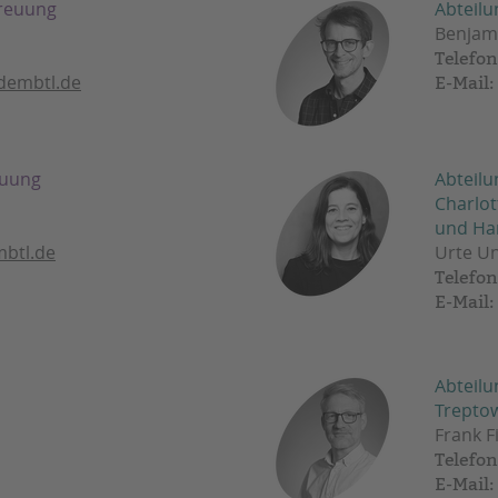
treuung
Abteilu
Benjam
Telefon
dembtl.de
E-Mail:
euung
Abteilu
Charlot
und Han
btl.de
Urte U
Telefon
E-Mail:
Abteilu
Trepto
Frank 
Telefon
E-Mail: