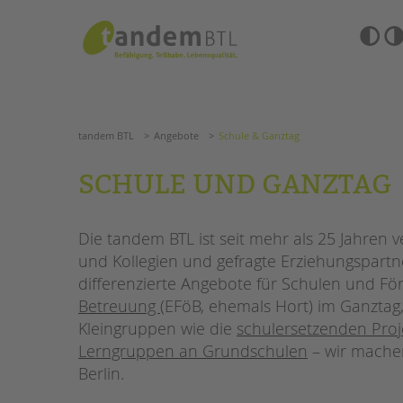
Zum
Navigation
Inhalt
überspringen
springen
Barrierefre
Einstellun
tandem BTL
Angebote
Schule & Ganztag
übersprin
Navigation
überspringen
SUCHE
tandem BTL
Angebote
Schule & Ganztag
ANGEBOTE
SCHULE UND GANZTAG
KITA & FRÜHE HILFEN
HILFEN ZUR ERZIE
Die tandem BTL ist seit mehr als 25 Jahren 
SCHULE & GANZTAG
EINGLIEDERUNGSHI
und Kollegien und gefragte Erziehungspartn
Grundschulen
differenzierte Angebote für Schulen und Fö
BETREUTES WOHNE
Oberschulen
Betreuung
(EFöB, ehemals Hort) im Ganztag
Förderzentren
Kleingruppen wie die
schulersetzenden Pro
TANDEM BTL AKADE
Kollegs
Lerngruppen an Grundschulen
– wir machen
EFöB
Zertfikatskurse
Berlin.
Schulbezogene Sozialarbeit
Seminarkalender
Tagesgruppen
Seminarräume