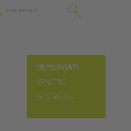
030 443360-0
schließen
KONTAKT
Suchen
e
Impressum
itgeberin
Datenschutz
Hinweisgebersystem
Intranet