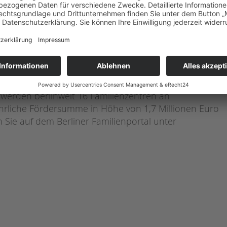
Familienzentren an Grundschulen die sozialräumlich
ren am Standort Schule, um - zunächst in besonders
schwellige Angebote eine wichtige Brücke zwischen
 werden berlinweit 16 Familienzentren an
ährliche Fördersumme in Höhe von 1,7 Millionen Euro
 Sie auf dem Berliner Familienportal unter