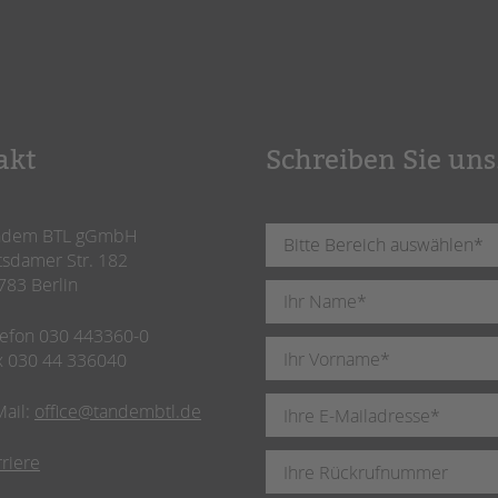
akt
Schreiben Sie uns
ndem BTL gGmbH
tsdamer Str. 182
783 Berlin
lefon 030 443360-0
x 030 44 336040
Mail:
office@tandembtl.de
rriere