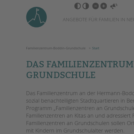
Zum
Navigation
Barrierefrei-
Inhalt
überspringen
Einstellungen
springen
überspringen
ANGEBOTE FÜR FAMILIEN IN N
Familienzentrum-Boddin-Grundschule
Start
DAS FAMILIENZENTRUM
GRUNDSCHULE
Das Familienzentrum an der Hermann-Boddi
sozial benachteiligten Stadtquartieren in Ber
Programm
„Familienzentren an Grundschule
Familienzentren an Kitas an und adressiert 
Familienzentren an Grundschulen sollen Or
mit Kindern im Grundschulalter werden.