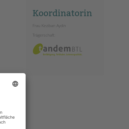
Koordinatorin
Frau Keziban Aydin
Trägerschaft: