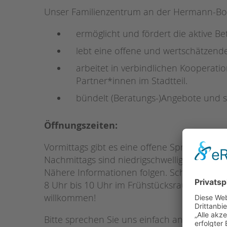
Unser Familienzentrum an der Hermann-B
ermöglicht und fördert die aktive Bet
lebt eine offene und wertschätzend
arbeitet in verbindlichen Kooperat
Partner*innen im Stadtteil.
bündelt (Beratungs-)Angebote und ste
Öffnungszeiten:
Vormittags gibt es eine offene Sprechstunde 
Nachmittags sind niedrigschwellige Angebote
Nähere Informationen folgen. Schon jetzt f
8 Uhr bis 10 Uhr im Frühstücksraum (im Altba
willkommen!
Bitte sprechen Sie uns einfach an! In unser