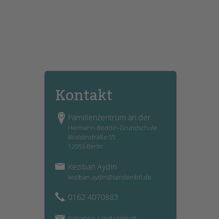
Kontakt
Familienzentrum an der
Hermann-Boddin-Grundschule
Boddinstraße 55
12053 Berlin
Keziban Aydin
keziban.aydin@tandembtl.de
0162 4070883
Johanna Lindenblatt