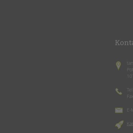
Kont
ta
Po
10
Te
Fa
E-
Ka