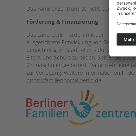
Das Familienzentrum ist nicht barrierefrei.
Förderung & Finanzierung
Das Land Berlin fördert mit dem Programm 
ausgerichtete Entwicklung von Familienzent
benachteiligten Stadtteilen - durch niedrig
Eltern und Schule zu bilden. Seit Ende 2023
Grundschulen gefördert. Dafür steht eine j
zur Verfügung. Weitere Informationen finden
https://familienportal.berlin.de
.