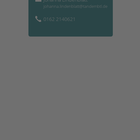
johanna.lindenblatt@tandembtl.de
0162 2140621