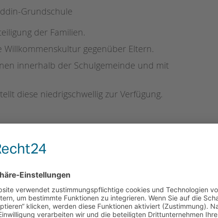
oddin-Grundschule
eiligung der Familien.
e Willkommenskultur gegenüber Eltern.
ionen innerhalb der Schulgemeinde und mit
llt diese niedrigschwellig zur Verfügung.
für Eltern, zu der alle herzlich willkommen sind.
 geplant, die auf die Bedarfe der Familien eingehen.
indet wöchentlich immer mittwochs ein Elterncafé um
u, Erdgeschoß) statt. Alle Eltern sind ganz herzlich
en Räumen in der Schule, per Telefon oder Mail!