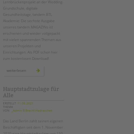
Lernbrückenprojekt an der Wedding-
Grundschule, digitale
EINGLIEDERUNGSHILFE
Gesundheitstage, tandem BTL
Akademie: Die sechste Ausgabe
BETREUTES WOHNEN
unseres tandem MAGAZINs ist
erschienen und wieder vollgepackt
TANDEM BTL AKADEMIE
mit vielen spannenden Themen aus
unseren Projekten und
Zertfikatskurse
Einrichtungen. Als PDF schon hier
Seminarkalender
zum kostenlosen Download!
Seminarräume
das
weiterlesen
tandem
STADTTEILARBEIT
magazin
2021
ist
da!
Hauptstadtzulage für
PROFIL | LEITBILD
Alle
Bereiche im Überblick
ERSTELLT
11.06.2021
Kinder- und Jugendschutz
THEMA
VON
_Admin B.Brecht-Hadraschek
Unsere Videos
Gesellschafter VdK
Das Land Berlin zahlt seinen eigenen
Beschäftigten seit dem 1. November
schoolcoach BTL
2020 eine Hauptstadtzulage von 150