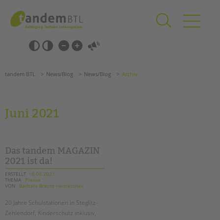
Zum
Navigation
Inhalt
überspringen
springen
Navigation
Barrierefrei-
überspringen
Einstellungen
überspringen
ANGEBOTE
tandem BTL
News/Blog
News/Blog
Archiv
KITA & FRÜHE HILFEN
SCHULE & GANZTAG
Juni 2021
Grundschulen
Oberschulen
Förderzentren
Das tandem MAGAZIN
Kollegs
2021 ist da!
EFöB
ERSTELLT
16.06.2021
THEMA
Presse
Schulbezogene Sozialarbeit
VON
Barbara Brecht-Hadraschek
Tagesgruppen
20 Jahre Schulstationen in Steglitz-
HILFEN ZUR ERZIEHUNG
Zehlendorf, Kinderschutz inklusiv,
Suchen