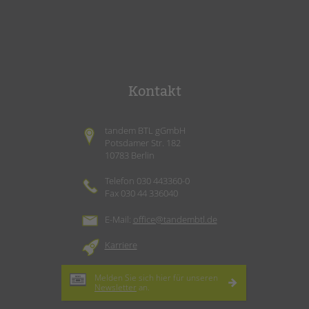
Kontakt
tandem BTL gGmbH
Potsdamer Str. 182
10783 Berlin
Telefon 030 443360-0
Fax 030 44 336040
E-Mail:
office@tandembtl.de
Karriere
Melden Sie sich hier für unseren
Newsletter
an.