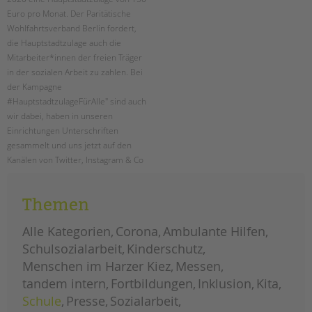
tandem international
Euro pro Monat. Der Paritätische
KARRIERE
Wohlfahrtsverband Berlin fordert,
die Hauptstadtzulage auch die
Stellenangebote
Mitarbeiter*innen der freien Träger
tandem als Arbeitgeberin
in der sozialen Arbeit zu zahlen. Bei
der Kampagne
NEWS/BLOG
#HauptstadtzulageFürAlle" sind auch
wir dabei, haben in unseren
unkuerzbar
Einrichtungen Unterschriften
Briefe an Kai
gesammelt und uns jetzt auf den
Kanälen von Twitter, Instagram & Co
PRESSE
zu Wort gemeldet.
Magazin
Themen
hauptstadtzulage
weiterlesen
für
KONTAKT
alle
Alle Kategorien
Corona
Ambulante Hilfen
Impressum
Schulsozialarbeit
Kinderschutz
Datenschutz
Menschen im Harzer Kiez
Messen
Hinweisgebersystem
tandem intern
Fortbildungen
Inklusion
Kita
Intranet
Schule
Presse
Sozialarbeit