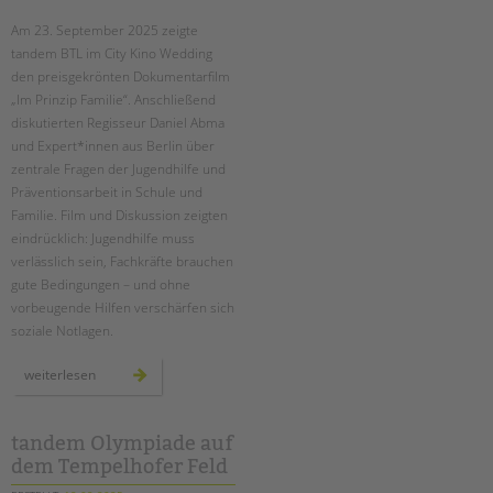
Am 23. September 2025 zeigte
EINGLIEDERUNGSHILFE
tandem BTL im City Kino Wedding
den preisgekrönten Dokumentarfilm
BETREUTES WOHNEN
„Im Prinzip Familie“. Anschließend
diskutierten Regisseur Daniel Abma
TANDEM BTL AKADEMIE
und Expert*innen aus Berlin über
zentrale Fragen der Jugendhilfe und
Zertfikatskurse
Präventionsarbeit in Schule und
Seminarkalender
Familie. Film und Diskussion zeigten
Seminarräume
eindrücklich: Jugendhilfe muss
verlässlich sein, Fachkräfte brauchen
STADTTEILARBEIT
gute Bedingungen – und ohne
vorbeugende Hilfen verschärfen sich
PROFIL | LEITBILD
soziale Notlagen.
Bereiche im Überblick
„im
weiterlesen
prinzip
Kinder- und Jugendschutz
familie“
–
Unsere Videos
ein
filmabend
tandem Olympiade auf
Gesellschafter VdK
und
dem Tempelhofer Feld
eine
schoolcoach BTL
debatte
über