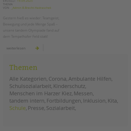
tandem international
ERSTELLT
19.09.2025
die
THEMA
zukunft
VON
_Admin B.Brecht-Hadraschek
der
KARRIERE
jugendhilfe
in
Gestern hieß es wieder: Teamgeist,
Stellenangebote
berlin
Bewegung und jede Menge Spaß –
tandem als Arbeitgeberin
unsere tandem Olympiade fand auf
dem Tempelhofer Feld statt!
NEWS/BLOG
tandem
weiterlesen
unkuerzbar
olympiade
auf
Briefe an Kai
dem
tempelhofer
feld
Themen
PRESSE
Alle Kategorien
Corona
Ambulante Hilfen
Magazin
Schulsozialarbeit
Kinderschutz
KONTAKT
Menschen im Harzer Kiez
Messen
Impressum
tandem intern
Fortbildungen
Inklusion
Kita
Datenschutz
Schule
Presse
Sozialarbeit
Hinweisgebersystem
Intranet