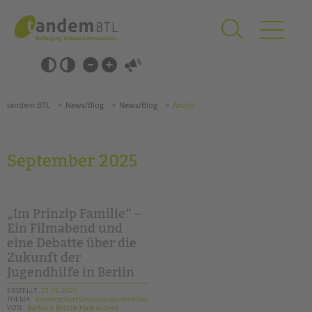
Zum
Navigation
Inhalt
überspringen
springen
Navigation
Barrierefrei-
überspringen
Einstellungen
überspringen
ANGEBOTE
tandem BTL
News/Blog
News/Blog
Archiv
KITA & FRÜHE HILFEN
SCHULE & GANZTAG
September 2025
Grundschulen
Oberschulen
Förderzentren
„Im Prinzip Familie“ –
Kollegs
Ein Filmabend und
eine Debatte über die
EFöB
Zukunft der
Schulbezogene Sozialarbeit
Jugendhilfe in Berlin
Tagesgruppen
ERSTELLT
25.09.2025
THEMA
KinderschutzSchulsozialarbeitSozialarbeit
HILFEN ZUR ERZIEHUNG
Suchen
VON
Barbara Brecht-Hadraschek