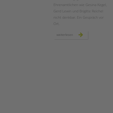
Ehrenamtlichen wie Gesina Kegel,
Gerd Lewin und Brigitte Reichel
nicht denkbar. Ein Gespräch vor
Ort.
ehrenamt
weiterlesen
in
der
schulbibliothek
der
moltke-
schule