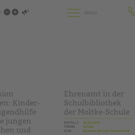
i-
gen
gen
PROFIL | LEITBILD
KARRIERE
HUNG
Bereiche im Überblick
Stellenangebot
Kinder- und Jugendschutz
tandem als Arbe
Unsere Videos
LFE
Gesellschafter VdK
sion
Ehrenamt in der
NEWS/BLOG
schoolcoach BTL
N
en: Kinder‐
Schulbibliothek
tandem international
unkuerzbar
ugendhilfe
der Moltke-Schule
MIE
Briefe an Kai
le jungen
ERSTELLT
02.09.2019
THEMA
Schule
hen und
PRESSE
VON
Barbara Brecht-Hadraschek