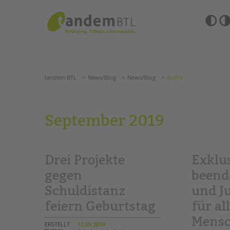
Zum
Navigation
Inhalt
überspringen
springen
Barrierefre
Einstellun
tandem BTL
News/Blog
News/Blog
Archiv
übersprin
Navigation
überspringen
SUCHE
tandem BTL
News/Blog
News/Blog
Archiv
ANGEBOTE
September 2019
KITA & FRÜHE HILFEN
HILFEN ZUR ERZIE
SCHULE & GANZTAG
EINGLIEDERUNGSHI
Drei Projekte
Exklu
Grundschulen
BETREUTES WOHNE
Oberschulen
gegen
beend
Förderzentren
Schuldistanz
und J
TANDEM BTL AKADE
Kollegs
feiern Geburtstag
für al
EFöB
Zertfikatskurse
Schulbezogene Sozialarbeit
Seminarkalender
Mensc
ERSTELLT
12.09.2019
Tagesgruppen
Seminarräume