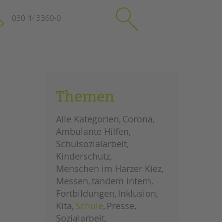
030 443360-0
schließen
KONTAKT
Themen
Suchen
e
Impressum
Alle Kategorien
Corona
itgeberin
Datenschutz
Ambulante Hilfen
Hinweisgebersystem
Schulsozialarbeit
Intranet
Kinderschutz
Menschen im Harzer Kiez
Messen
tandem intern
Fortbildungen
Inklusion
Kita
Schule
Presse
Sozialarbeit