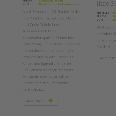
THEMA
Schulsozialarbeit
ihre F
VON
Barbara Brecht-Hadraschek
STADTTEILARBEIT
Am 6. September 2019 feierten die
ERSTELLT
09
THEMA
In
drei Projekte Tagesgruppe Marzahn
VON
Ba
und Coole Schule I und II
Breites Bün
zusammen mit ihren
beenden: Ki
Kooperationspartner*innen ihre
für alle ju
Geburtstage. Seit 20 bzw. 15 Jahren
Familien!
bieten diese schulersetzenden
Projekte eine zweite Chance für
weiterlese
Kinder und Jugendliche, deren
Schulabschluss aufgrund hoher
Fehlzeiten oder sogar völligem
Fernbleiben des Unterrichts
gefährdet ist.
drei
weiterlesen
projekte
gegen
schuldistanz
feiern
geburtstag