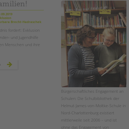
Magazin
amilien!
.09.2019
klusion
rbara Brecht-Hadraschek
dnis fordert: Exklusion
nder‐ und Jugendhilfe
ngen Menschen und ihre
exklusion
n
beenden:
kinder‐
und
jugendhilfe
für
alle
jungen
Bürgerschaftliches Engagement an
menschen
und
Schulen: Die Schulbibliothek der
ihre
familien!
Helmut-James-von-Moltke-Schule in
Nord-Charlottenburg existiert
mittlerweile seit 2006 – und ist
ohne das Engagement von