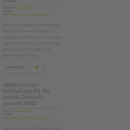
lesen!
eröffnet
ERSTELLT
03.04.2025
THEMA
VON
Barbara Brecht-Hadraschek
Mit der 9. Ausgabe unseres tandem
MAGAZINs blicken wir auf ein
bewegtes Jahr 2024 zurück – ein Jahr
voller Herausforderungen, Proteste,
aber auch neuer Projekte und
gemeinsamer Erfolge.
unser
weiterlesen
neues
tandem
magazin
ist
da
#BriefeanKai –
–
Briefaktion für die
jetzt
lesen!
soziale Zukunft
unserer Stadt
ERSTELLT
25.03.2025
THEMA
VON
Barbara Brecht-Hadraschek
Soziale und kulturelle Angebote sind