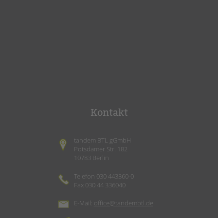
Kontakt
tandem BTL gGmbH
Potsdamer Str. 182
10783 Berlin
Telefon 030 443360-0
Fax 030 44 336040
E-Mail:
office@tandembtl.de