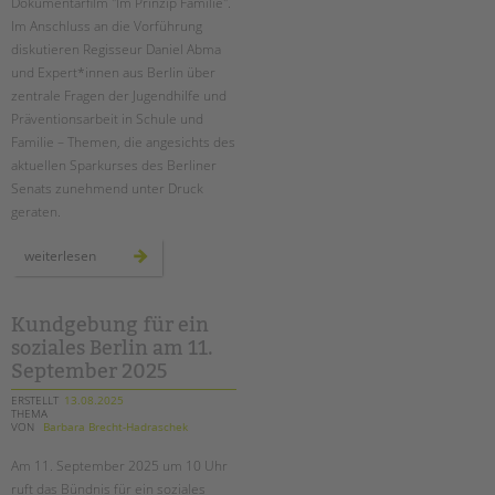
Dokumentarfilm "Im Prinzip Familie".
Im Anschluss an die Vorführung
diskutieren Regisseur Daniel Abma
und Expert*innen aus Berlin über
zentrale Fragen der Jugendhilfe und
Präventionsarbeit in Schule und
Familie – Themen, die angesichts des
aktuellen Sparkurses des Berliner
Senats zunehmend unter Druck
geraten.
film
weiterlesen
&
gespräch
„im
prinzip
familie“
Kundgebung für ein
im
soziales Berlin am 11.
city
kino
September 2025
wedding
ERSTELLT
13.08.2025
THEMA
VON
Barbara Brecht-Hadraschek
Am 11. September 2025 um 10 Uhr
ruft das Bündnis für ein soziales