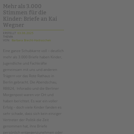
–
ein
Mehr als 3.000
gemeinsames
Stimmen für die
plädoyer
für
Kinder: Briefe an Kai
ihren
erhalt
Wegner
ERSTELLT
03.06.2025
THEMA
VON
Barbara Brecht-Hadraschek
Eine ganze Schubkarre voll – deutlich
mehr als 3.000 Briefe haben Kinder,
Jugendliche und Fachkräfte
gemeinsam mit uns und anderen
Trägern vor das Rote Rathaus in
Berlin gebracht. Die Abendschau,
RBB24, Inforadio und die Berliner
Morgenpost waren vor Ort und
haben berichtet. Es war ein voller
Erfolg – doch viele Kinder fanden es
sehr schade, dass sich kein einziger
Vertreter der Politik die Zeit
genommen hat, ihre Briefe
persönlich entgegenzunehmen oder