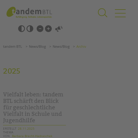
Zum
Navigation
Inhalt
überspringen
springen
Navigation
Barrierefrei-
überspringen
Einstellungen
überspringen
ANGEBOTE
tandem BTL
News/Blog
News/Blog
Archiv
KITA & FRÜHE HILFEN
SCHULE & GANZTAG
2025
Grundschulen
Oberschulen
Förderzentren
Vielfalt leben: tandem
Kollegs
BTL schärft den Blick
für geschlechtliche
EFöB
Vielfalt in Schule und
Schulbezogene Sozialarbeit
Jugendhilfe
Tagesgruppen
ERSTELLT
28.11.2025
THEMA
HILFEN ZUR ERZIEHUNG
VON
Barbara Brecht-Hadraschek