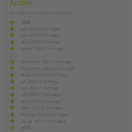
Archiv
vielseitigen Angeboten für
Jugendliche, direkt neben unserer
Hier finden Sie Artikel aus den Monaten
Kita. Während die
2026
Renovierungsarbeiten laufen, startet
Juli 2026 (2 Einträge)
das Team bereits erste Aktivitäten im
Juni 2026 (3 Einträge)
Stadtteil – ein Treffpunkt, der bald
April 2026 (1 Eintrag)
Raum für Austausch, Freizeit und
Januar 2026 (1 Eintrag)
Eigeninitiative bietet.
2025
eine
weiterlesen
November 2025 (1 Eintrag)
neue
September 2025 (2 Einträge)
jugendfreizeiteinrichtung
im
August 2025 (2 Einträge)
tietzenweg
Juli 2025 (4 Einträge)
Juni 2025 (1 Eintrag)
Mai 2025 (3 Einträge)
April 2025 (2 Einträge)
März 2025 (2 Einträge)
Februar 2025 (3 Einträge)
Januar 2025 (3 Einträge)
2024