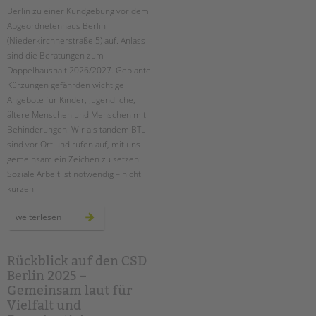
Berlin zu einer Kundgebung vor dem
Abgeordnetenhaus Berlin
(Niederkirchnerstraße 5) auf. Anlass
sind die Beratungen zum
Doppelhaushalt 2026/2027. Geplante
Kürzungen gefährden wichtige
Angebote für Kinder, Jugendliche,
ältere Menschen und Menschen mit
Behinderungen. Wir als tandem BTL
sind vor Ort und rufen auf, mit uns
gemeinsam ein Zeichen zu setzen:
Soziale Arbeit ist notwendig – nicht
kürzen!
kundgebung
weiterlesen
für
ein
soziales
berlin
am
Rückblick auf den CSD
11.
Berlin 2025 –
september
2025
Gemeinsam laut für
Vielfalt und