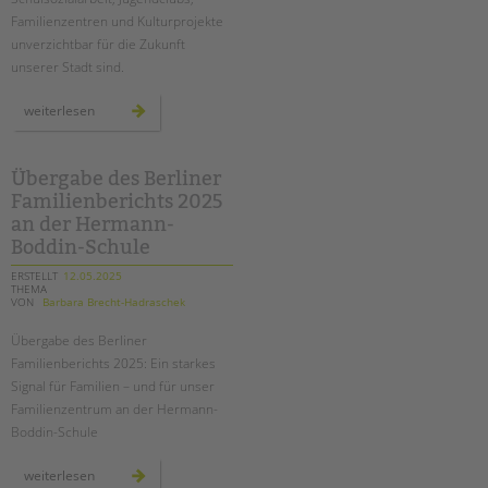
Familienzentren und Kulturprojekte
unverzichtbar für die Zukunft
unserer Stadt sind.
mehr
weiterlesen
als
3.000
briefe
an
kai
Übergabe des Berliner
wegner:
Familienberichts 2025
übergabe
am
an der Hermann-
2.
juni
Boddin-Schule
am
roten
ERSTELLT
12.05.2025
rathaus
THEMA
VON
Barbara Brecht-Hadraschek
Übergabe des Berliner
Familienberichts 2025: Ein starkes
Signal für Familien – und für unser
Familienzentrum an der Hermann-
Boddin
-Schule
übergabe
weiterlesen
des