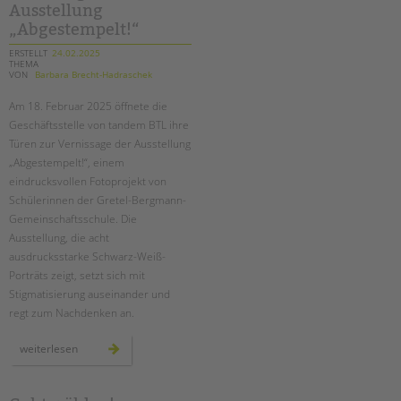
Ausstellung
gegen
sexualisierte
„Abgestempelt!“
gewalt
ERSTELLT
24.02.2025
THEMA
VON
Barbara Brecht-Hadraschek
Am 18. Februar 2025 öffnete die
Geschäftsstelle von tandem BTL ihre
Türen zur Vernissage der Ausstellung
„Abgestempelt!“, einem
eindrucksvollen Fotoprojekt von
Schülerinnen der Gretel-Bergmann-
Gemeinschaftsschule. Die
Ausstellung, die acht
ausdrucksstarke Schwarz-Weiß-
Porträts zeigt, setzt sich mit
Stigmatisierung auseinander und
regt zum Nachdenken an.
vernissage
weiterlesen
der
ausstellung
„abgestempelt!“