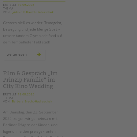
debatte
über
ERSTELLT
19.09.2025
die
THEMA
zukunft
VON
_Admin B.Brecht-Hadraschek
der
jugendhilfe
in
Gestern hieß es wieder: Teamgeist,
berlin
Bewegung und jede Menge Spaß –
unsere tandem Olympiade fand auf
dem Tempelhofer Feld statt!
tandem
weiterlesen
olympiade
auf
dem
tempelhofer
feld
Film & Gespräch „Im
Prinzip Familie“ im
City Kino Wedding
ERSTELLT
18.08.2025
THEMA
VON
Barbara Brecht-Hadraschek
Am Dienstag, den 23. September
2025, zeigen wir gemeinsam mit
Berliner Trägern der Kinder- und
Jugendhilfe den preisgekrönten