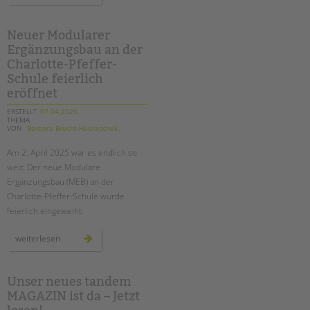
berliner
familienberichts
2025
an
Neuer Modularer
der
Ergänzungsbau an der
hermann-
boddin-
Charlotte-Pfeffer-
schule
Schule feierlich
eröffnet
ERSTELLT
07.04.2025
THEMA
VON
Barbara Brecht-Hadraschek
Am 2. April 2025 war es endlich so
weit: Der neue Modulare
Ergänzungsbau (MEB) an der
Charlotte-Pfeffer-Schule wurde
feierlich eingeweiht.
neuer
weiterlesen
modularer
ergänzungsbau
an
der
charlotte-
Unser neues tandem
pfeffer-
MAGAZIN ist da – Jetzt
schule
feierlich