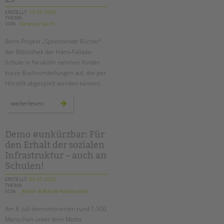
ERSTELLT
15.07.2025
THEMA
VON
Vanessa Karch
Beim Projekt „Sprechende Bücher“
der Bibliothek der Hans‑Fallada-
Schule in Neukölln nehmen Kinder
kurze Buchvorstellungen auf, die per
Hörstift abgespielt werden können.
wenn
weiterlesen
bücher
sprechen:
hans‑fallada‑schule
erhält
deutschen lesepreis 2025
Demo #unkürzbar: Für
den Erhalt der sozialen
Infrastruktur – auch an
Schulen!
ERSTELLT
09.07.2025
THEMA
VON
_Admin B.Brecht-Hadraschek
Am
8. Juli
demonstrierten rund 1.500
Menschen unter dem Motto