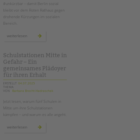
#unkürzbar – damit Berlin sozial
bleibt vor dem Roten Rathaus gegen
drohende Kürzungen im sozialen
Bereich.
demo
weiterlesen
#unkürzbar:
für
den
erhalt
der
Schulstationen Mitte in
sozialen
Gefahr – Ein
infrastruktur
–
gemeinsames Plädoyer
auch
an
für ihren Erhalt
schulen!
ERSTELLT
04.07.2025
THEMA
VON
Barbara Brecht-Hadraschek
Jetzt lesen, warum fünf Schulen in
Mitte um ihre Schulstationen
kämpfen – und warum es alle angeht.
schulstationen
weiterlesen
mitte
in
gefahr