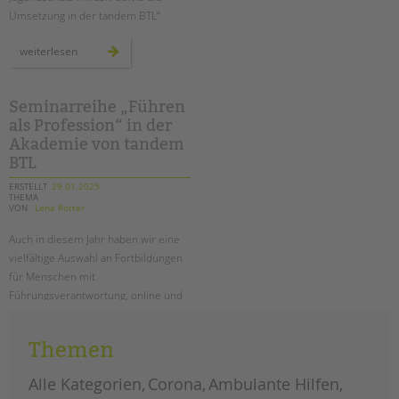
Umsetzung in der tandem BTL“
neue
weiterlesen
broschüre:
basiswissen
für
inklusiven
kinder-
Seminarreihe „Führen
und
als Profession“ in der
jugendschutz
Akademie von tandem
BTL
ERSTELLT
29.01.2025
THEMA
VON
Lena Rotter
Auch in diesem Jahr haben wir eine
vielfältige Auswahl an Fortbildungen
für Menschen mit
Führungsverantwortung, online und
vor Ort in Berlin, im Angebot.
Themen
seminarreihe
weiterlesen
„führen
als
profession“
Alle Kategorien
Corona
Ambulante Hilfen
in