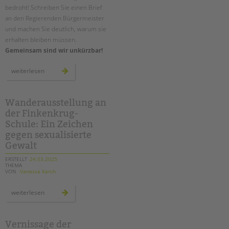
bedroht! Schreiben Sie einen Brief
an den Regierenden Bürgermeister
und machen Sie deutlich, warum sie
erhalten bleiben müssen.
Gemeinsam sind wir unkürzbar!
#briefeankai
weiterlesen
–
briefaktion
für
die
soziale
Wanderausstellung an
zukunft
der Finkenkrug-
unserer
stadt
Schule: Ein Zeichen
gegen sexualisierte
Gewalt
ERSTELLT
24.03.2025
THEMA
VON
Vanessa Karch
wanderausstellung
weiterlesen
an
der
finkenkrug-
schule:
ein
Vernissage der
zeichen