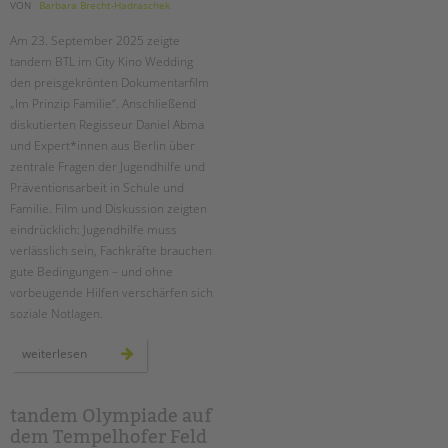
tandem international
VON
Barbara Brecht-Hadraschek
KARRIERE
Am 23. September 2025 zeigte
tandem BTL im City Kino Wedding
Stellenangebote
den preisgekrönten Dokumentarfilm
tandem als Arbeitgeberin
„Im Prinzip Familie“. Anschließend
diskutierten Regisseur Daniel Abma
NEWS/BLOG
und Expert*innen aus Berlin über
zentrale Fragen der Jugendhilfe und
unkuerzbar
Präventionsarbeit in Schule und
Briefe an Kai
Familie. Film und Diskussion zeigten
eindrücklich: Jugendhilfe muss
PRESSE
verlässlich sein, Fachkräfte brauchen
gute Bedingungen – und ohne
Magazin
vorbeugende Hilfen verschärfen sich
KONTAKT
soziale Notlagen.
Impressum
„im
weiterlesen
Datenschutz
prinzip
familie“
–
Hinweisgebersystem
ein
filmabend
tandem Olympiade auf
Intranet
und
dem Tempelhofer Feld
eine