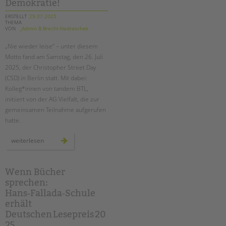
Demokratie!
ERSTELLT
29.07.2025
THEMA
VON
_Admin B.Brecht-Hadraschek
„Nie wieder leise“ – unter diesem
Motto fand am Samstag, den 26. Juli
2025, der Christopher Street Day
(CSD) in Berlin statt. Mit dabei:
Kolleg*innen von tandem BTL,
initiiert von der AG Vielfalt, die zur
gemeinsamen Teilnahme aufgerufen
hatte.
rückblick
weiterlesen
auf
den
csd
berlin
2025
Wenn Bücher
–
sprechen:
gemeinsam
laut
Hans‑Fallada‑Schule
für
vielfalt
erhält
und
demokratie!
Deutschen Lesepreis 20
25