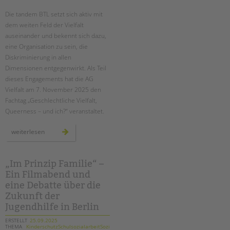
Die tandem BTL setzt sich aktiv mit
EINGLIEDERUNGSHILFE
dem weiten Feld der Vielfalt
auseinander und bekennt sich dazu,
BETREUTES WOHNEN
eine Organisation zu sein, die
Diskriminierung in allen
TANDEM BTL AKADEMIE
Dimensionen entgegenwirkt. Als Teil
dieses Engagements hat die AG
Zertfikatskurse
Vielfalt am 7. November 2025 den
Seminarkalender
Fachtag „Geschlechtliche Vielfalt,
Seminarräume
Suchen
Queerness – und ich?“ veranstaltet.
STADTTEILARBEIT
vielfalt
weiterlesen
leben:
tandem
btl
PROFIL | LEITBILD
schärft
den
„Im Prinzip Familie“ –
Bereiche im Überblick
blick
Ein Filmabend und
für
geschlechtliche
Kinder- und Jugendschutz
eine Debatte über die
vielfalt
in
Unsere Videos
Zukunft der
schule
und
Jugendhilfe in Berlin
Gesellschafter VdK
jugendhilfe
schoolcoach BTL
ERSTELLT
25.09.2025
THEMA
KinderschutzSchulsozialarbeitSozialarbeit