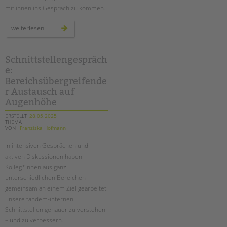
mit ihnen ins Gespräch zu kommen.
mehr
weiterlesen
als
3.000
stimmen
für
die
Schnittstellengespräch
kinder:
e:
briefe
an
Bereichsübergreifende
kai
wegner
r Austausch auf
Augenhöhe
ERSTELLT
28.05.2025
THEMA
VON
Franziska Hofmann
In intensiven Gesprächen und
aktiven Diskussionen haben
Kolleg*innen aus ganz
unterschiedlichen Bereichen
gemeinsam an einem Ziel gearbeitet:
unsere tandem-internen
Schnittstellen genauer zu verstehen
– und zu verbessern.