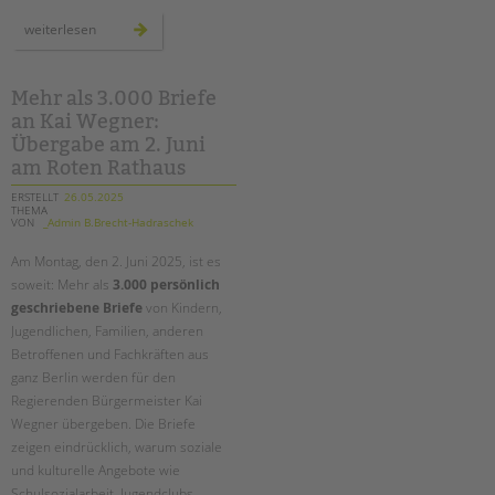
schnittstellengespräche:
weiterlesen
bereichsübergreifender
austausch
auf
augenhöhe
Mehr als 3.000 Briefe
an Kai Wegner:
Übergabe am 2. Juni
am Roten Rathaus
ERSTELLT
26.05.2025
THEMA
VON
_Admin B.Brecht-Hadraschek
Am Montag, den 2. Juni 2025, ist es
soweit: Mehr als
3.000 persönlich
geschriebene Briefe
von Kindern,
Jugendlichen, Familien, anderen
Betroffenen und Fachkräften aus
ganz Berlin werden für den
Regierenden Bürgermeister Kai
Wegner übergeben. Die Briefe
zeigen eindrücklich, warum soziale
und kulturelle Angebote wie
Schulsozialarbeit, Jugendclubs,