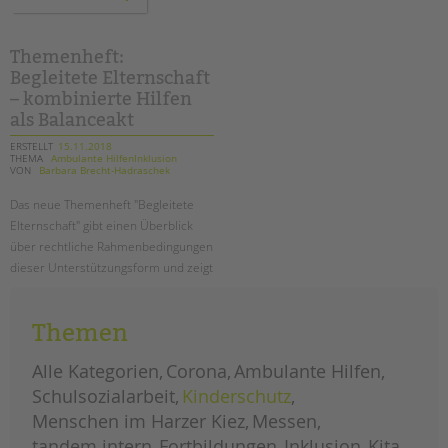
zur
pädagogischen
qualität
in
der
Themenheft:
ambulanten
Begleitete Elternschaft
einzelfallhilfe
–
– kombinierte Hilfen
ein
bericht
als Balanceakt
ERSTELLT
15.11.2018
THEMA
Ambulante HilfenInklusion
VON
Barbara Brecht-Hadraschek
Das neue Themenheft "Begleitete
Elternschaft" gibt einen Überblick
über rechtliche Rahmenbedingungen
dieser Unterstützungsform und zeigt
an vielen Beispielen, wie Begleitete
Elternschaft in der Praxis
Themen
funktionieren kann.
Alle Kategorien
Corona
Ambulante Hilfen
themenheft:
weiterlesen
begleitete
Schulsozialarbeit
Kinderschutz
elternschaft
–
Menschen im Harzer Kiez
kombinierte
Messen
hilfen
als
tandem intern
Fortbildungen
Inklusion
Kita