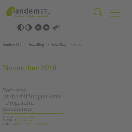
Zum
Navigation
Inhalt
überspringen
springen
Navigation
Barrierefrei-
überspringen
Einstellungen
überspringen
ANGEBOTE
tandem BTL
News/Blog
News/Blog
Archiv
KITA & FRÜHE HILFEN
SCHULE & GANZTAG
November 2018
Grundschulen
Oberschulen
Förderzentren
Fort- und
Kollegs
Weiterbildungen 2019
- Programm
EFöB
erschienen
Schulbezogene Sozialarbeit
Tagesgruppen
ERSTELLT
21.11.2018
THEMA
Fortbildungen
VON
Barbara Brecht-Hadraschek
HILFEN ZUR ERZIEHUNG