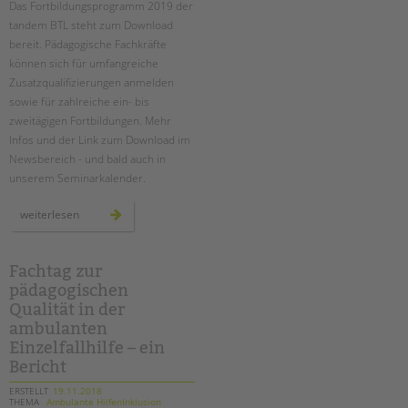
Das Fortbildungsprogramm 2019 der
Suchen
tandem BTL steht zum Download
EINGLIEDERUNGSHILFE
bereit. Pädagogische Fachkräfte
können sich für umfangreiche
BETREUTES WOHNEN
Zusatzqualifizierungen anmelden
sowie für zahlreiche ein- bis
TANDEM BTL AKADEMIE
zweitägigen Fortbildungen. Mehr
Infos und der Link zum Download im
Zertfikatskurse
Newsbereich - und bald auch in
Seminarkalender
unserem Seminarkalender.
Seminarräume
fort-
weiterlesen
und
STADTTEILARBEIT
weiterbildungen
2019
-
programm
Fachtag zur
PROFIL | LEITBILD
erschienen
pädagogischen
Bereiche im Überblick
Qualität in der
Kinder- und Jugendschutz
ambulanten
Unsere Videos
Einzelfallhilfe – ein
Bericht
Gesellschafter VdK
schoolcoach BTL
ERSTELLT
19.11.2018
THEMA
Ambulante HilfenInklusion