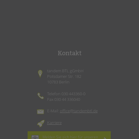
Kontakt
tandem BTL gGmbH
Potsdamer Str. 182
10783 Berlin
Telefon 030 443360-0
Fax 030 44 336040
E-Mail:
office@tandembtl.de
Karriere
Melden Sie sich hier für unseren