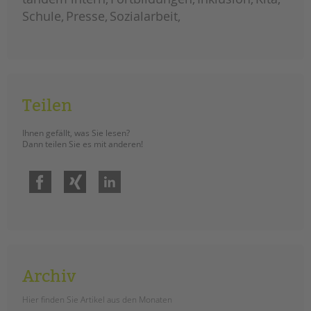
balanceakt
Schule
Presse
Sozialarbeit
Teilen
Ihnen gefällt, was Sie lesen?
Dann teilen Sie es mit anderen!
Facebook
Xing
LinkedIn
Archiv
Hier finden Sie Artikel aus den Monaten