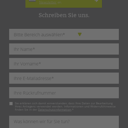
Newsletter
an.
Schreiben Sie uns.
Pflichtfeld
Sie erklären sich damit einverstanden, dass Ihre Daten zur Bearbeitung
Ihres Anliegens verwendet werden. Informationen und Widerrufshinweise
finden Sie in der
Datenschutzinformation
.
*