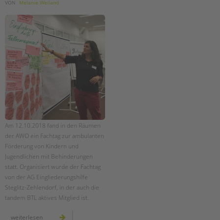
tandem international
VON
Melanie Weiland
KARRIERE
Stellenangebote
tandem als Arbeitgeberin
NEWS/BLOG
unkuerzbar
Briefe an Kai
PRESSE
Am 12.10.2018 fand in den Räumen
der AWO ein Fachtag zur ambulanten
Magazin
Förderung von Kindern und
KONTAKT
Jugendlichen mit Behinderungen
statt. Organisiert wurde der Fachtag
Impressum
von der AG Eingliederungshilfe
Datenschutz
Steglitz-Zehlendorf, in der auch die
Hinweisgebersystem
tandem BTL aktives Mitglied ist.
Intranet
fachtag
weiterlesen