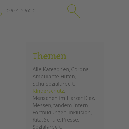
030 443360-0
schließen
KONTAKT
Themen
Suchen
e
Impressum
Alle Kategorien
Corona
itgeberin
Datenschutz
Ambulante Hilfen
Hinweisgebersystem
Schulsozialarbeit
Intranet
Kinderschutz
Menschen im Harzer Kiez
Messen
tandem intern
Fortbildungen
Inklusion
Kita
Schule
Presse
Sozialarbeit