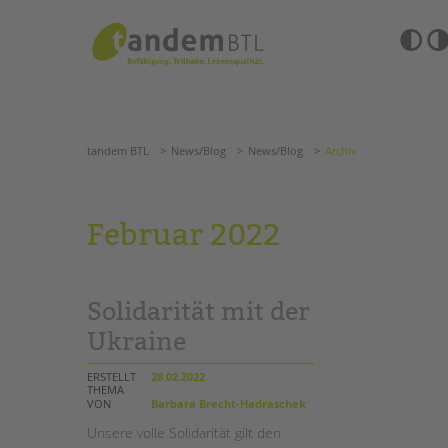
Zum
Navigation
Inhalt
überspringen
springen
Barrierefre
Einstellun
tandem BTL
News/Blog
News/Blog
Archiv
übersprin
Navigation
überspringen
SUCHE
tandem BTL
News/Blog
News/Blog
Archiv
ANGEBOTE
Februar 2022
KITA & FRÜHE HILFEN
HILFEN ZUR ERZIE
SCHULE & GANZTAG
EINGLIEDERUNGSHI
Solidarität mit der
Grundschulen
BETREUTES WOHNE
Oberschulen
Ukraine
Förderzentren
TANDEM BTL AKADE
Kollegs
ERSTELLT
28.02.2022
THEMA
EFöB
Zertfikatskurse
VON
Barbara Brecht-Hadraschek
Schulbezogene Sozialarbeit
Seminarkalender
Unsere volle Solidarität gilt den
Tagesgruppen
Seminarräume