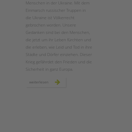
Menschen in der Ukraine. Mit dem
Einmarsch russischer Truppen in
STADTTEILARBEIT
die Ukraine ist Völkerrecht
gebrochen worden. Unsere
Gedanken sind bei den Menschen,
die jetzt um ihr Leben fürchten und
die erleben, wie Leid und Tod in ihre
Städte und Dörfer einziehen. Dieser
Krieg gefährdet den Frieden und die
Sicherheit in ganz Europa.
solidarität
weiterlesen
mit
der
ukraine