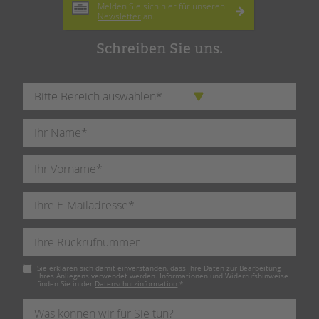
Melden Sie sich hier für unseren
Newsletter
an.
Schreiben Sie uns.
Pflichtfeld
Sie erklären sich damit einverstanden, dass Ihre Daten zur Bearbeitung
Ihres Anliegens verwendet werden. Informationen und Widerrufshinweise
finden Sie in der
Datenschutzinformation
.
*