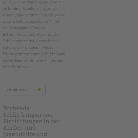
Am 15. Januar wurde gemeinsam ein
an Berliner Schulen einzigartiger
EINGLIEDERUNGSHILFE
Planetenpfad eröffnet. ­Vor Ort waren
unsere Schulsozialarbeiter*innen
BETREUTES WOHNEN
der Schulstation Oase als
Initiator*innen des Projektes, die
TANDEM BTL AKADEMIE
Schüler*innen der Klasse 4b, die
Schulleiterin Elisabeth Wedeu,
Zertfikatskurse
Elternvertreter*innen, Lehrer*innen
Seminarkalender
sowie leitende Vertreter*innen aus
Seminarräume
dem Bezirksamt.
STADTTEILARBEIT
einweihung
weiterlesen
PROFIL | LEITBILD
des
planetenpfades
an
Bereiche im Überblick
der
ludwig-
Drohende
Kinder- und Jugendschutz
cauer-
Schließungen von
grundschule
Unsere Videos
Einrichtungen in der
Gesellschafter VdK
Kinder- und
schoolcoach BTL
Jugendhilfe und