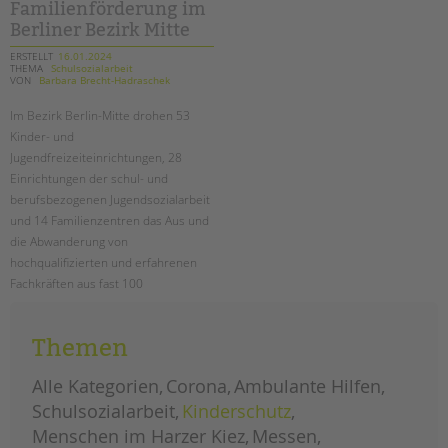
tandem international
Familienförderung im
Berliner Bezirk Mitte
KARRIERE
ERSTELLT
16.01.2024
THEMA
Schulsozialarbeit
Stellenangebote
VON
Barbara Brecht-Hadraschek
tandem als Arbeitgeberin
Im Bezirk Berlin-Mitte drohen 53
NEWS/BLOG
Kinder- und
Jugendfreizeiteinrichtungen, 28
unkuerzbar
Einrichtungen der schul- und
Briefe an Kai
berufsbezogenen Jugendsozialarbeit
und 14 Familienzentren das Aus und
die Abwanderung von
PRESSE
hochqualifizierten und erfahrenen
Fachkräften aus fast 100
Magazin
Einrichtungen! Lesen Sie den ganzen
KONTAKT
offenen (Protest-) Brief.
Impressum
Themen
Datenschutz
drohende
weiterlesen
schließungen
Alle Kategorien
Corona
Ambulante Hilfen
von
Hinweisgebersystem
einrichtungen
Schulsozialarbeit
Kinderschutz
in
Intranet
der
Menschen im Harzer Kiez
Messen
kinder-