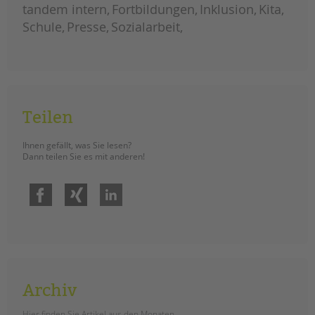
und
tandem intern
Fortbildungen
Inklusion
Kita
jugendhilfe
und
Schule
Presse
Sozialarbeit
familienförderung
im
berliner
bezirk
mitte
Teilen
Ihnen gefällt, was Sie lesen?
Dann teilen Sie es mit anderen!
Facebook
Xing
LinkedIn
Archiv
Hier finden Sie Artikel aus den Monaten