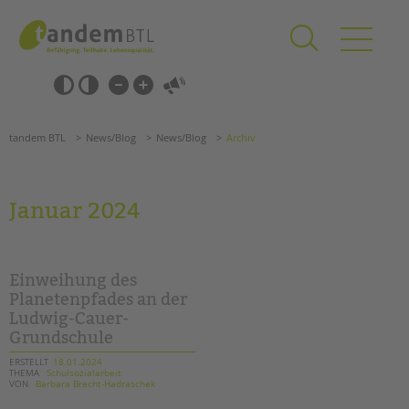
Zum
Navigation
Inhalt
überspringen
springen
Navigation
Barrierefrei-
überspringen
Einstellungen
überspringen
ANGEBOTE
tandem BTL
News/Blog
News/Blog
Archiv
KITA & FRÜHE HILFEN
SCHULE & GANZTAG
Januar 2024
Grundschulen
Oberschulen
Förderzentren
Einweihung des
Kollegs
Planetenpfades an der
Ludwig-Cauer-
EFöB
Grundschule
Schulbezogene Sozialarbeit
Tagesgruppen
ERSTELLT
18.01.2024
THEMA
Schulsozialarbeit
VON
Barbara Brecht-Hadraschek
HILFEN ZUR ERZIEHUNG
Suchen