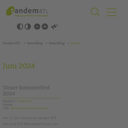
Zum
Navigation
Inhalt
überspringen
springen
Navigation
Barrierefrei-
überspringen
Einstellungen
überspringen
ANGEBOTE
tandem BTL
News/Blog
News/Blog
Archiv
KITA & FRÜHE HILFEN
SCHULE & GANZTAG
Juni 2024
Grundschulen
Oberschulen
Förderzentren
Unser Sommerfest
Kollegs
2024
EFöB
ERSTELLT
14.06.2024
THEMA
Schulbezogene Sozialarbeit
VON
Barbara Brecht-Hadraschek
Tagesgruppen
Am 13. Juni feierte die tandem BTL
HILFEN ZUR ERZIEHUNG
mit rund 270 Mitarbeiter*innen ein