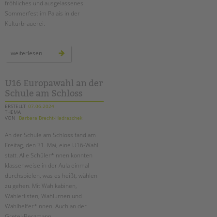
Suchen
fröhliches und ausgelassenes
Sommerfest im Palais in der
EINGLIEDERUNGSHILFE
Kulturbrauerei.
BETREUTES WOHNEN
unser
weiterlesen
sommerfest
TANDEM BTL AKADEMIE
2024
Zertfikatskurse
U16 Europawahl an der
Seminarkalender
Schule am Schloss
Seminarräume
ERSTELLT
07.06.2024
THEMA
VON
Barbara Brecht-Hadraschek
STADTTEILARBEIT
An der Schule am Schloss fand am
PROFIL | LEITBILD
Freitag, den 31. Mai, eine U16-Wahl
statt. Alle Schüler*innen konnten
Bereiche im Überblick
klassenweise in der Aula einmal
Kinder- und Jugendschutz
durchspielen, was es heißt, wählen
Unsere Videos
zu gehen. Mit Wahlkabinen,
Gesellschafter VdK
Wählerlisten, Wahlurnen und
Wahlhelfer*innen. Auch an der
schoolcoach BTL
Gretel-Bergmann