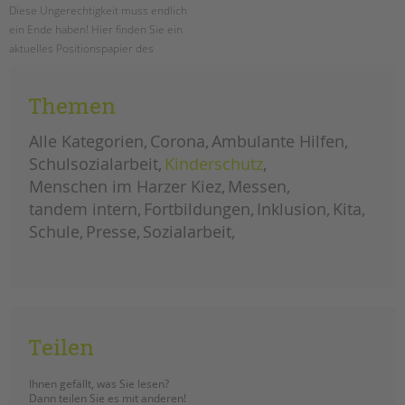
Diese Ungerechtigkeit muss endlich
ein Ende haben! Hier finden Sie ein
aktuelles Positionspapier des
Paritätischen Wohlfahrtsverbandes
LV Berlin e.V. zur Hauptstadtzulage
Themen
für alle!
Alle Kategorien
Corona
Ambulante Hilfen
neues
weiterlesen
positionspapier
Schulsozialarbeit
Kinderschutz
zur
hauptstadtzulage
Menschen im Harzer Kiez
Messen
für
alle
tandem intern
Fortbildungen
Inklusion
Kita
Schule
Presse
Sozialarbeit
Teilen
Ihnen gefällt, was Sie lesen?
Dann teilen Sie es mit anderen!