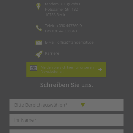
tandem BTL gGmbH
Potsdamer Str. 182
10783 Berlin
Telefon 030 443360-0
Fax 030 44 336040
E-Mail:
office@tandembtl.de
Karriere
Melden Sie sich hier für unseren
Newsletter
an.
Schreiben Sie uns.