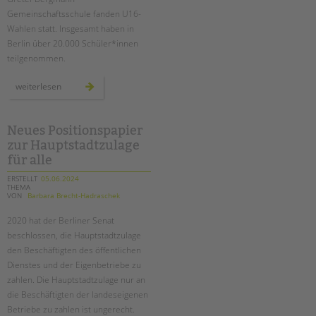
tandem international
Gemeinschaftsschule fanden U16-
KARRIERE
Wahlen statt. Insgesamt haben in
Berlin über 20.000 Schüler*innen
Stellenangebote
teilgenommen.
tandem als Arbeitgeberin
u16
weiterlesen
NEWS/BLOG
europawahl
an
der
schule
unkuerzbar
am
Neues Positionspapier
schloss
Briefe an Kai
zur Hauptstadtzulage
für alle
PRESSE
ERSTELLT
05.06.2024
THEMA
VON
Barbara Brecht-Hadraschek
Magazin
KONTAKT
2020 hat der Berliner Senat
beschlossen, die Hauptstadtzulage
Impressum
den Beschäftigten des öffentlichen
Datenschutz
Dienstes und der Eigenbetriebe zu
Hinweisgebersystem
zahlen. Die Hauptstadtzulage nur an
Intranet
die Beschäftigten der landeseigenen
Betriebe zu zahlen ist ungerecht.