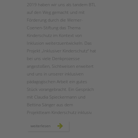
2019 haben wir uns als tandem BTL
auf den Weg gemacht und mit
STADTTEILARBEIT
Förderung durch die Werner-
Coenen-Stiftung das Thema
Kinderschutz im Kontext von
Inklusion weiterzuentwickeln. Das
Projekt „Inklusiver Kinderschutz“ hat
bei uns viele Denkprozesse
angestoßen, Sichtweisen erweitert
und uns in unserer inklusiven
pädagogischen Arbeit ein gutes
Stück vorangebracht. Ein Gespräch
mit Claudia Spieckermann und
Bettina Sänger aus dem
Projektteam Kinderschutz inklusiv.
zwei
weiterlesen
jahre
„kinderschutz
inklusiv“