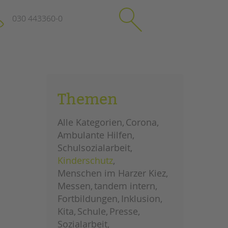
030 443360-0
schließen
KONTAKT
Themen
Suchen
e
Impressum
Alle Kategorien
Corona
itgeberin
Datenschutz
Ambulante Hilfen
Hinweisgebersystem
Schulsozialarbeit
Intranet
Kinderschutz
Menschen im Harzer Kiez
Messen
tandem intern
Fortbildungen
Inklusion
Kita
Schule
Presse
Sozialarbeit