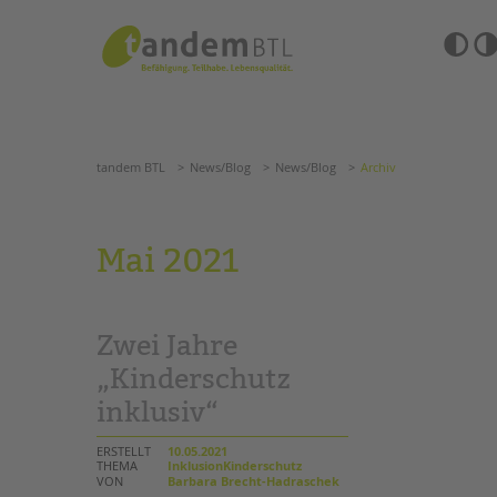
Zum
Navigation
Inhalt
überspringen
springen
Barrierefre
Einstellun
tandem BTL
News/Blog
News/Blog
Archiv
übersprin
Navigation
überspringen
SUCHE
tandem BTL
News/Blog
News/Blog
Archiv
ANGEBOTE
Mai 2021
KITA & FRÜHE HILFEN
HILFEN ZUR ERZIE
SCHULE & GANZTAG
EINGLIEDERUNGSHI
Zwei Jahre
Grundschulen
BETREUTES WOHNE
Oberschulen
„Kinderschutz
Förderzentren
inklusiv“
TANDEM BTL AKADE
Kollegs
EFöB
Zertfikatskurse
ERSTELLT
10.05.2021
Schulbezogene Sozialarbeit
THEMA
InklusionKinderschutz
Seminarkalender
VON
Barbara Brecht-Hadraschek
Tagesgruppen
Seminarräume