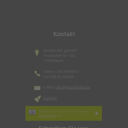
Kontakt
tandem BTL gGmbH
Potsdamer Str. 182
10783 Berlin
Telefon 030 443360-0
Fax 030 44 336040
E-Mail:
office@tandembtl.de
Karriere
Melden Sie sich hier für unseren
Newsletter
an.