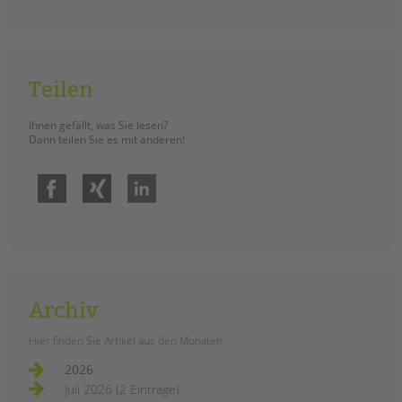
tandem international
KARRIERE
Stellenangebote
Teilen
tandem als Arbeitgeberin
NEWS/BLOG
Ihnen gefällt, was Sie lesen?
Dann teilen Sie es mit anderen!
unkuerzbar
Briefe an Kai
Facebook
Xing
LinkedIn
PRESSE
Magazin
KONTAKT
Impressum
Archiv
Datenschutz
Hier finden Sie Artikel aus den Monaten
Hinweisgebersystem
2026
Intranet
Juli 2026 (2 Einträge)