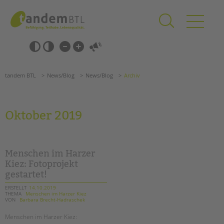
Zum
Navigation
Inhalt
überspringen
springen
Navigation
Barrierefrei-
überspringen
Einstellungen
überspringen
ANGEBOTE
tandem BTL
News/Blog
News/Blog
Archiv
KITA & FRÜHE HILFEN
SCHULE & GANZTAG
Oktober 2019
Grundschulen
Oberschulen
Förderzentren
Menschen im Harzer
Kollegs
Kiez: Fotoprojekt
gestartet!
EFöB
Schulbezogene Sozialarbeit
ERSTELLT
14.10.2019
THEMA
Menschen im Harzer Kiez
Tagesgruppen
VON
Barbara Brecht-Hadraschek
Suchen
HILFEN ZUR ERZIEHUNG
Menschen im Harzer Kiez: