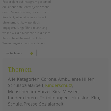
Fotoprojekt auf Instagram gestartet!
Ab Oktober stellen wir jede Woche
EINGLIEDERUNGSHILFE
einen Menschen vor, der im Harzer
Kiez lebt, arbeitet oder sich dort
BETREUTES WOHNEN
ehrenamtlich bzw. politisch
engagiert. Ungefähr ein Jahr lang
TANDEM BTL AKADEMIE
wollen wir die Menschen in diesem
Kiez in Nord-Neukölln auf diese
Zertfikatskurse
Weise begleiten und vorstellen.
Seminarkalender
Seminarräume
menschen
weiterlesen
im
harzer
kiez:
STADTTEILARBEIT
fotoprojekt
gestartet!
Themen
PROFIL | LEITBILD
Alle Kategorien
Corona
Ambulante Hilfen
Bereiche im Überblick
Schulsozialarbeit
Kinderschutz
Kinder- und Jugendschutz
Menschen im Harzer Kiez
Messen
Unsere Videos
tandem intern
Fortbildungen
Inklusion
Kita
Gesellschafter VdK
Schule
Presse
Sozialarbeit
schoolcoach BTL