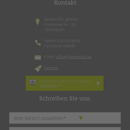
Kontakt
tandem BTL gGmbH
Potsdamer Str. 182
10783 Berlin
Telefon 030 443360-0
Fax 030 44 336040
E-Mail:
office@tandembtl.de
Karriere
Melden Sie sich hier für unseren
Newsletter
an.
Schreiben Sie uns.