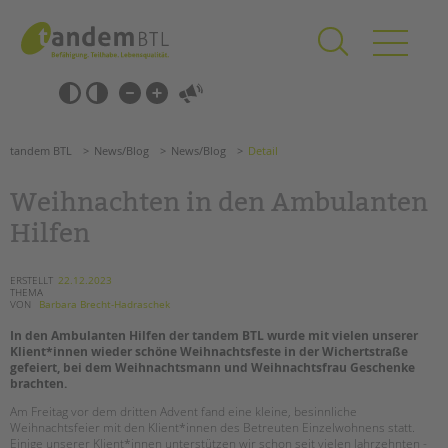
Zum
Navigation
Inhalt
überspringen
springen
Navigation
Barrierefrei-
überspringen
Einstellungen
überspringen
ANGEBOTE
tandem BTL
News/Blog
News/Blog
Detail
KITA & FRÜHE HILFEN
Weihnachten in den Ambulanten
SCHULE & GANZTAG
Hilfen
Grundschulen
Oberschulen
ERSTELLT
22.12.2023
THEMA
Förderzentren
VON
Barbara Brecht-Hadraschek
Kollegs
In den Ambulanten Hilfen
der tandem BTL
wurde mit vielen unserer
EFöB
Klient*innen wieder schöne Weihnachtsfeste in der Wichertstraße
gefeiert, bei dem Weihnachtsmann und Weihnachtsfrau Geschenke
Schulbezogene Sozialarbeit
brachten.
Tagesgruppen
Am Freitag vor dem dritten Advent fand eine kleine, besinnliche
Weihnachtsfeier mit den Klient*innen des Betreuten Einzelwohnens statt.
HILFEN ZUR ERZIEHUNG
Einige unserer Klient*innen unterstützen wir schon seit vielen Jahrzehnten -