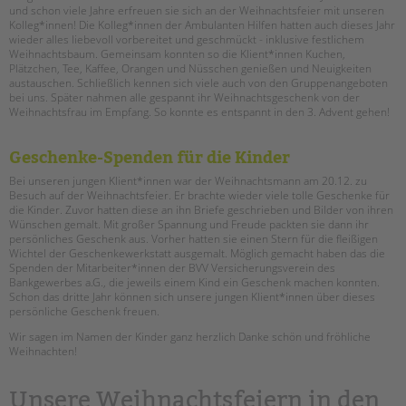
und schon viele Jahre erfreuen sie sich an der Weihnachtsfeier mit unseren
Kolleg*innen! Die Kolleg*innen der Ambulanten Hilfen hatten auch dieses Jahr
EINGLIEDERUNGSHILFE
wieder alles liebevoll vorbereitet und geschmückt - inklusive festlichem
Suchen
Weihnachtsbaum. Gemeinsam konnten so die Klient*innen Kuchen,
Plätzchen, Tee, Kaffee, Orangen und Nüsschen genießen und Neuigkeiten
BETREUTES WOHNEN
austauschen. Schließlich kennen sich viele auch von den Gruppenangeboten
bei uns. Später nahmen alle gespannt ihr Weihnachtsgeschenk von der
TANDEM BTL AKADEMIE
Weihnachtsfrau im Empfang. So konnte es entspannt in den 3. Advent gehen!
Zertfikatskurse
Geschenke-Spenden für die Kinder
Seminarkalender
Bei unseren jungen Klient*innen war der Weihnachtsmann am 20.12. zu
Seminarräume
Besuch auf der Weihnachtsfeier. Er brachte wieder viele tolle Geschenke für
die Kinder. Zuvor hatten diese an ihn Briefe geschrieben und Bilder von ihren
Wünschen gemalt. Mit großer Spannung und Freude packten sie dann ihr
STADTTEILARBEIT
persönliches Geschenk aus. Vorher hatten sie einen Stern für die fleißigen
Wichtel der Geschenkewerkstatt ausgemalt. Möglich gemacht haben das die
Spenden der Mitarbeiter*innen der BVV Versicherungsverein des
PROFIL | LEITBILD
Bankgewerbes a.G., die jeweils einem Kind ein Geschenk machen konnten.
Bereiche im Überblick
Schon das dritte Jahr können sich unsere jungen Klient*innen über dieses
persönliche Geschenk freuen.
Kinder- und Jugendschutz
Wir sagen im Namen der Kinder ganz herzlich Danke schön und fröhliche
Unsere Videos
Weihnachten!
Gesellschafter VdK
schoolcoach BTL
Unsere Weihnachtsfeiern in den