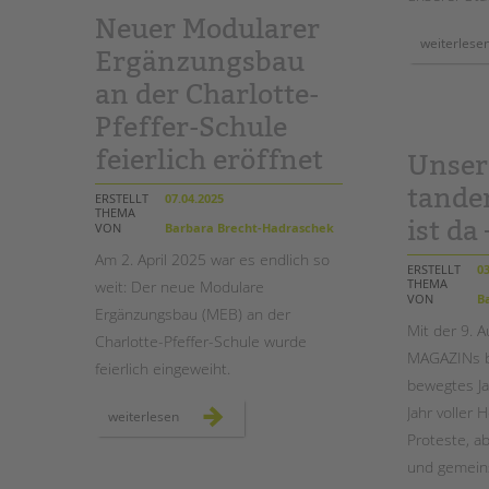
Neuer Modularer
weiterlese
Ergänzungsbau
an der Charlotte-
Pfeffer-Schule
feierlich eröffnet
Unser
tand
ERSTELLT
07.04.2025
THEMA
ist da 
VON
Barbara Brecht-Hadraschek
Am 2. April 2025 war es endlich so
ERSTELLT
03
THEMA
weit: Der neue Modulare
VON
Ba
Ergänzungsbau (MEB) an der
Mit der 9. 
Charlotte-Pfeffer-Schule wurde
MAGAZINs bl
feierlich eingeweiht.
bewegtes Ja
Jahr voller
neuer
weiterlesen
modularer
Proteste, a
ergänzungsbau
an
und gemeins
der
charlotte-