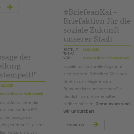
hermann-
unser
n
boddin-
#BriefeanKai –
neues
schule
tandem
magazin
Briefaktion für die
ist
da
soziale Zukunft
–
jetzt
lesen!
unserer Stadt
ERSTELLT
25.03.2025
THEMA
ssage der
VON
Barbara Brecht-Hadraschek
ellung
Soziale und kulturelle Angebote
stempelt!“
sind bedroht! Schreiben Sie einen
Brief an den Regierenden
.02.2025
Bürgermeister und machen Sie
rbara Brecht-Hadraschek
deutlich, warum sie erhalten
uar 2025 öffnete die
bleiben müssen.
Gemeinsam sind
elle von tandem BTL
wir unkürzbar!
zur Vernissage der
#briefeankai
 „Abgestempelt!“, einem
weiterlesen
–
briefaktion
llen Fotoprojekt von