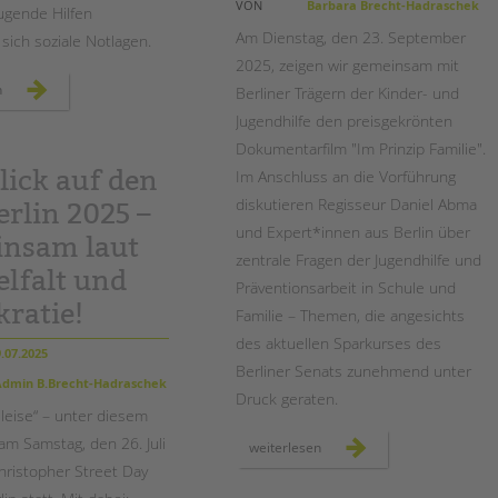
VON
Barbara Brecht-Hadraschek
ugende Hilfen
Am Dienstag, den 23. September
sich soziale Notlagen.
2025, zeigen wir gemeinsam mit
„im
n
Berliner Trägern der Kinder- und
prinzip
familie“
Jugendhilfe den preisgekrönten
–
ein
Dokumentarfilm "Im Prinzip Familie".
filmabend
und
lick auf den
Im Anschluss an die Vorführung
eine
debatte
diskutieren Regisseur Daniel Abma
rlin 2025 –
über
die
und Expert*innen aus Berlin über
zukunft
nsam laut
der
zentrale Fragen der Jugendhilfe und
jugendhilfe
elfalt und
in
Präventionsarbeit in Schule und
berlin
ratie!
Familie – Themen, die angesichts
des aktuellen Sparkurses des
.07.2025
Berliner Senats zunehmend unter
dmin B.Brecht-Hadraschek
Druck geraten.
 leise“ – unter diesem
am Samstag, den 26. Juli
film
weiterlesen
&
hristopher Street Day
gespräch
„im