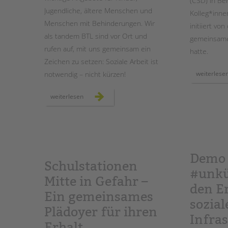
(CSD) in Ber
Jugendliche, ältere Menschen und
Kolleg*inne
Menschen mit Behinderungen. Wir
initiiert von
als tandem BTL sind vor Ort und
gemeinsame
rufen auf, mit uns gemeinsam ein
hatte.
Zeichen zu setzen: Soziale Arbeit ist
notwendig – nicht kürzen!
weiterlese
kundgebung
weiterlesen
für
ein
soziales
berlin
am
11.
september
2025
Demo
Schulstationen
#unkü
Mitte in Gefahr –
den Er
Ein gemeinsames
sozial
Plädoyer für ihren
Infras
Erhalt