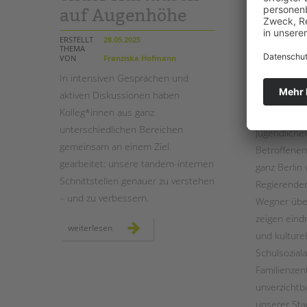
auf Augenhöhe
Roten
ERSTELLT
28.05.2025
ERSTELLT
26
THEMA
THEMA
VON
Franziska Hofmann
VON
_A
In intensiven Gesprächen und
Am Montag, 
aktiven Diskussionen haben
soweit: Meh
Kolleg*innen aus ganz
geschriebe
unterschiedlichen Bereichen
Jugendliche
gemeinsam an einem Ziel
Betroffenen
gearbeitet: unsere tandem-internen
ganz Berlin
Schnittstellen genauer zu verstehen
Regierenden
– und zu verbessern.
Wegner über
zeigen eind
schnittstellengespräche:
weiterlesen
und kulture
bereichsübergreifender
austausch
auf
Schulsoziala
augenhöhe
Familienzen
unverzichtba
unserer Sta