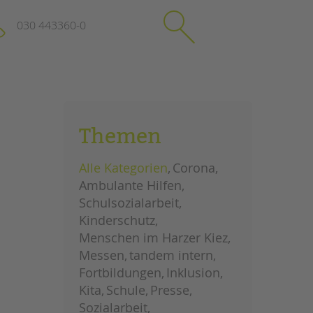
030 443360-0
schließen
KONTAKT
Themen
Suchen
e
Impressum
Alle Kategorien
Corona
itgeberin
Datenschutz
Ambulante Hilfen
Hinweisgebersystem
Schulsozialarbeit
Intranet
Kinderschutz
Menschen im Harzer Kiez
Messen
tandem intern
Fortbildungen
Inklusion
Kita
Schule
Presse
Sozialarbeit