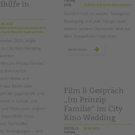
Magazin
THEMA
hilfe in
VON
_Admin B.Brecht-Hadraschek
Gestern hieß es wieder: Teamgeist,
Bewegung und jede Menge Spaß –
.09.2025
nderschutzSchulsozialarbeitSozialarbeit
unsere tandem Olympiade fand auf
rbara Brecht-Hadraschek
dem Tempelhofer Feld statt!
tember 2025 zeigte
im City Kino Wedding
tandem
weiterlesen
olympiade
ekrönten
auf
dem
lm „Im Prinzip Familie“.
tempelhofer
feld
d diskutierten
Daniel Abma und
n aus Berlin über
Film & Gespräch
agen der Jugendhilfe und
„Im Prinzip
arbeit in Schule und
Familie“ im City
m und Diskussion zeigten
h: Jugendhilfe muss
Kino Wedding
sein, Fachkräfte
ERSTELLT
18.08.2025
ute Bedingungen – und
THEMA