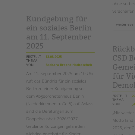
schärft
ohne vorbe
den
blick
verschärfen 
für
geschlechtliche
Kundgebung für
vielfalt
in
weiterlese
ein soziales Berlin
schule
und
jugendhilfe
am 11. September
2025
Rückb
CSD Be
ERSTELLT
13.08.2025
THEMA
VON
Barbara Brecht-Hadraschek
Gemei
Am 11. September 2025 um 10 Uhr
für Vi
ruft das Bündnis für ein soziales
Demok
Berlin zu einer Kundgebung vor
dem Abgeordnetenhaus Berlin
ERSTELLT
29
THEMA
(Niederkirchnerstraße 5) auf. Anlass
VON
_A
sind die Beratungen zum
„Nie wieder
Doppelhaushalt 2026/2027.
Motto fand 
Geplante Kürzungen gefährden
2025, der C
wichtige Angebote für Kinder,