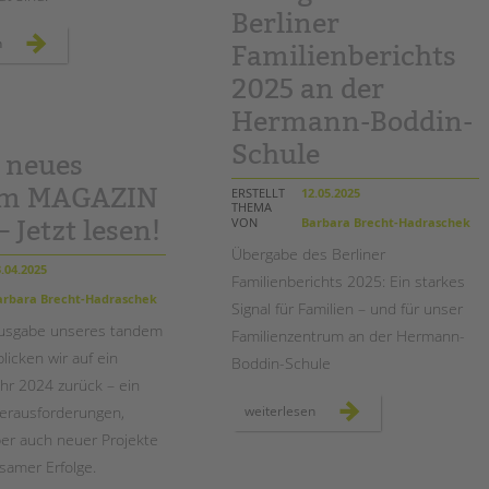
Berliner
mehr
n
Familienberichts
als
3.000
briefe
2025 an der
an
kai
Hermann-Boddin-
wegner:
übergabe
am
Schule
 neues
2.
juni
am
em MAGAZIN
ERSTELLT
12.05.2025
roten
THEMA
rathaus
VON
Barbara Brecht-Hadraschek
– Jetzt lesen!
Übergabe des Berliner
.04.2025
Familienberichts 2025: Ein starkes
rbara Brecht-Hadraschek
Signal für Familien – und für unser
Ausgabe unseres tandem
Familienzentrum an der Hermann-
icken wir auf ein
Boddin
-Schule
hr 2024 zurück – ein
übergabe
 Herausforderungen,
weiterlesen
des
berliner
ber auch neuer Projekte
familienberichts
2025
amer Erfolge.
an
der