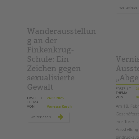
pfeffer-
schule
weiterlese
feierlich
eröffnet
Wanderausstellun
g an der
Finkenkrug-
Schule: Ein
Verni
Zeichen gegen
Ausst
sexualisierte
„Abge
Gewalt
ERSTELLT
24
THEMA
VON
Ba
ERSTELLT
24.03.2025
THEMA
Am 18. Febr
VON
Vanessa Karch
Geschäftsst
wanderausstellung
weiterlesen
an
ihre Türen 
der
finkenkrug-
Ausstellung
schule:
ein
eindrucksvo
zeichen