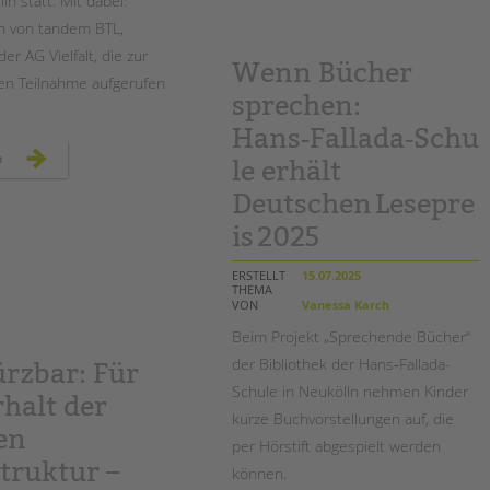
lin statt. Mit dabei:
prinzip
familie“
n von tandem BTL,
im
city
 der AG Vielfalt, die zur
kino
Wenn Bücher
wedding
n Teilnahme aufgerufen
sprechen:
Hans‑Fallada‑Schu
rückblick
n
le erhält
auf
den
csd
Deutschen Lesepre
berlin
2025
is 2025
–
gemeinsam
laut
für
ERSTELLT
15.07.2025
vielfalt
THEMA
und
VON
Vanessa Karch
demokratie!
Beim Projekt „Sprechende Bücher“
der Bibliothek der Hans‑Fallada-
rzbar: Für
Schule in Neukölln nehmen Kinder
halt der
kurze Buchvorstellungen auf, die
en
per Hörstift abgespielt werden
truktur –
können.