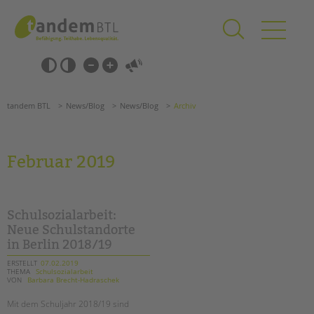
Zum
Navigation
Inhalt
überspringen
springen
Navigation
Barrierefrei-
überspringen
Einstellungen
überspringen
ANGEBOTE
tandem BTL
News/Blog
News/Blog
Archiv
KITA & FRÜHE HILFEN
SCHULE & GANZTAG
Februar 2019
Grundschulen
Oberschulen
Förderzentren
Schulsozialarbeit:
Kollegs
Neue Schulstandorte
in Berlin 2018/19
EFöB
Schulbezogene Sozialarbeit
ERSTELLT
07.02.2019
THEMA
Schulsozialarbeit
Tagesgruppen
VON
Barbara Brecht-Hadraschek
Suchen
HILFEN ZUR ERZIEHUNG
Mit dem Schuljahr 2018/19 sind