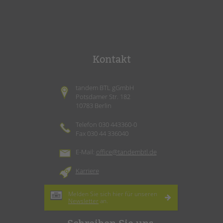
Kontakt
tandem BTL gGmbH
Potsdamer Str. 182
10783 Berlin
Telefon 030 443360-0
Fax 030 44 336040
E-Mail:
office@tandembtl.de
Karriere
Melden Sie sich hier für unseren
Newsletter
an.