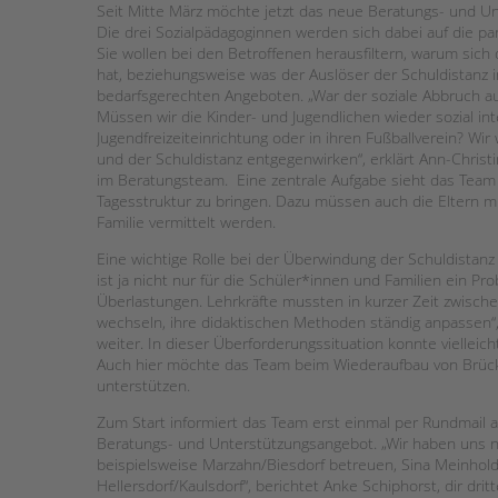
Seit Mitte März möchte jetzt das neue Beratungs- und 
Die drei Sozialpädagoginnen werden sich dabei auf die p
Sie wollen bei den Betroffenen herausfiltern, warum sich 
hat, beziehungsweise was der Auslöser der Schuldistanz 
bedarfsgerechten Angeboten. „War der soziale Abbruch au
Müssen wir die Kinder- und Jugendlichen wieder sozial inte
Jugendfreizeiteinrichtung oder in ihren Fußballverein? Wi
und der Schuldistanz entgegenwirken“, erklärt Ann-Christ
im Beratungsteam. Eine zentrale Aufgabe sieht das Team 
Tagesstruktur zu bringen. Dazu müssen auch die Eltern m
Familie vermittelt werden.
Eine wichtige Rolle bei der Überwindung der Schuldistanz
ist ja nicht nur für die Schüler*innen und Familien ein P
Überlastungen. Lehrkräfte mussten in kurzer Zeit zwisch
wechseln, ihre didaktischen Methoden ständig anpassen“,
weiter. In dieser Überforderungssituation konnte viellei
Auch hier möchte das Team beim Wiederaufbau von Brück
unterstützen.
Zum Start informiert das Team erst einmal per Rundmail a
Beratungs- und Unterstützungsangebot. „Wir haben uns na
beispielsweise Marzahn/Biesdorf betreuen, Sina Meinhol
Hellersdorf/Kaulsdorf“, berichtet Anke Schiphorst, dir dri