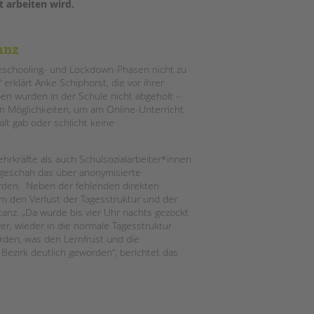
 arbeiten wird.
anz
eschooling- und Lockdown-Phasen nicht zu
rklärt Anke Schiphorst, die vor ihrer
ben wurden in der Schule nicht abgeholt –
en Möglichkeiten, um am Online-Unterricht
lt gab oder schlicht keine
hrkräfte als auch Schulsozialarbeiter*innen
 geschah das über anonymisierte
rden. Neben der fehlenden direkten
em den Verlust der Tagesstruktur und der
tanz. „Da wurde bis vier Uhr nachts gezockt
er, wieder in die normale Tagesstruktur
rden, was den Lernfrust und die
 Bezirk deutlich geworden“, berichtet das