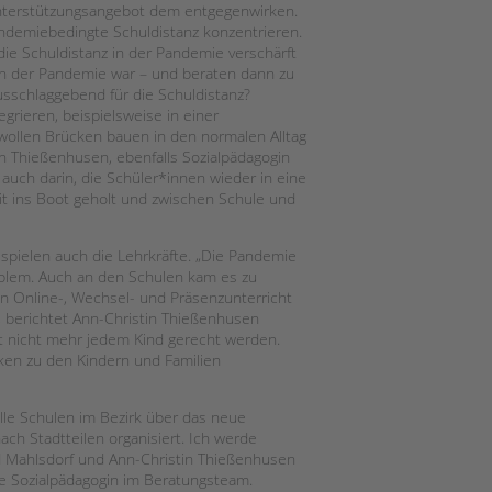
Unterstützungsangebot dem entgegenwirken.
andemiebedingte Schuldistanz konzentrieren.
die Schuldistanz in der Pandemie verschärft
in der Pandemie war – und beraten dann zu
sschlaggebend für die Schuldistanz?
grieren, beispielsweise in einer
r wollen Brücken bauen in den normalen Alltag
in Thießenhusen, ebenfalls Sozialpädagogin
auch darin, die Schüler*innen wieder in eine
it ins Boot geholt und zwischen Schule und
 spielen auch die Lehrkräfte. „Die Pandemie
roblem. Auch an den Schulen kam es zu
en Online-, Wechsel- und Präsenzunterricht
 berichtet Ann-Christin Thießenhusen
cht nicht mehr jedem Kind gerecht werden.
en zu den Kindern und Familien
lle Schulen im Bezirk über das neue
ch Stadtteilen organisiert. Ich werde
d Mahlsdorf und Ann-Christin Thießenhusen
tte Sozialpädagogin im Beratungsteam.