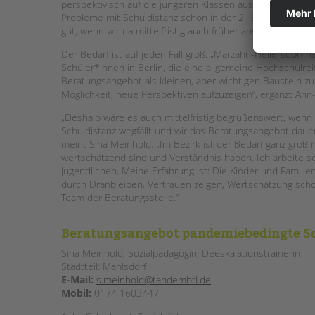
perspektivisch auf die jüngeren Klassen ausweiten können
Probleme mit Schuldistanz schon in der 2., 3. oder 4. Klas
gut, wenn wir da mittelfristig auch früher ansetzen und t
Der Bedarf ist auf jeden Fall groß: „Marzahn-Hellersdorf 
Schüler*innen in Berlin, die eine allgemeine Hochschulrei
Beratungsangebot als kleinen, aber wichtigen Baustein zu 
Möglichkeit, neue Perspektiven aufzuzeigen“, ergänzt Ann
„Deshalb wäre es auch mittelfristig begrüßenswert, wenn 
Schuldistanz wegfällt und wir das Beratungsangebot daue
meint Sina Meinhold. „Im Bezirk ist der Bedarf ganz gro
wertschätzend sind und Verständnis haben. Ich arbeite sc
Jugendlichen. Meine Erfahrung ist: Die Kinder und Famil
durch Dranbleiben, Vertrauen zeigen, Wertschätzung schon 
Team der Beratungsstelle.“
Beratungsangebot pandemiebedingte Sc
Sina Meinhold, Sozialpädagogin, Deeskalationstrainerin
Stadtteil: Mahlsdorf
E-Mail:
s.meinhold@tandembtl.de
Mobil:
0174 1603447