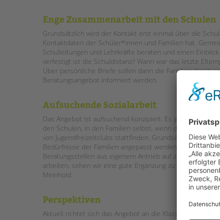
Enge Zusammenarbeit mit den Schulen
Grundsätzlich wird der Kontakt erst einmal über die Schu
Kontaktdaten der Schüler*innen und Familien hat. Geme
Schulleitungen und Lehrkräfte beraten und einen Einblick 
verfestigt ist die Schuldistanz? Wann war das letzte Elt
Über persönliche Briefe sollen dann die Familien direkt
Beratungsangebot informiert werden.
Aufsuchende Sozialarbeit
Das Angebot ist aufsuchend konzipiert. Es gibt kein fest
den Schulen, in den Familien selbst, wenn diese das wün
von Jugendfreizeitclubs stattfinden. Grundsätzlich sollen 
Bedürfnisse der Familien angepasst werden. „Viele Elter
Beratungsstellen aus eigenem Antrieb auf zu suchen. Auf
arbeiten, sehen wir eine gute Ergänzung zu den vielfältig
Meinhold.
Perspektiven
Aktuell richtet sich das Angebot an die Klassenstufen 5-8