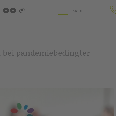
i-
gen
gen
PROFIL | LEITBILD
KARRIERE
 bei pandemiebedingter
HUNG
Bereiche im Überblick
Stellenangebot
Kinder- und Jugendschutz
tandem als Arbe
Unsere Videos
LFE
Gesellschafter VdK
NEWS/BLOG
schoolcoach BTL
N
tandem international
unkuerzbar
MIE
Briefe an Kai
PRESSE