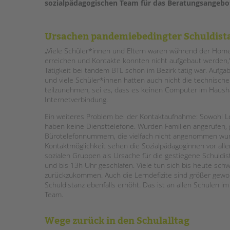
sozialpädagogischen Team für das Beratungsangebot
Ursachen pandemiebedingter Schuldist
„Viele Schüler*innen und Eltern waren während der Hom
erreichen und Kontakte konnten nicht aufgebaut werden,“ e
Tätigkeit bei tandem BTL schon im Bezirk tätig war. Aufga
und viele Schüler*innen hatten auch nicht die technisch
teilzunehmen, sei es, dass es keinen Computer im Hausha
Internetverbindung.
Ein weiteres Problem bei der Kontaktaufnahme: Sowohl Le
haben keine Diensttelefone. Wurden Familien angerufen,
Bürotelefonnummern, die vielfach nicht angenommen wu
Kontaktmöglichkeit sehen die Sozialpädagoginnen vor all
sozialen Gruppen als Ursache für die gestiegene Schuldis
und bis 13h Uhr geschlafen. Viele tun sich bis heute schw
zurückzukommen. Auch die Lerndefizite sind größer gewo
Schuldistanz ebenfalls erhöht. Das ist an allen Schulen im
Team.
Wege zurück in den Schulalltag