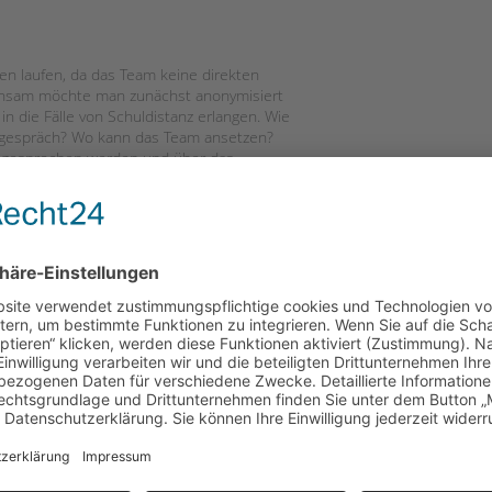
len laufen, da das Team keine direkten
insam möchte man zunächst anonymisiert
in die Fälle von Schuldistanz erlangen. Wie
erngespräch? Wo kann das Team ansetzen?
 angesprochen werden und über das
es Büro, sondern die Beratungen werden in
schen, oder auch beispielsweise in Räumen
die Beratungsangebote ganz flexibel auf die
n haben eine Hemmschwelle entwickelt,
grund der Möglichkeit aufsuchend zu
en Beratungsangeboten im Bezirk“, sagt Sina
. „Wir hoffen aber, dass wir das Angebot