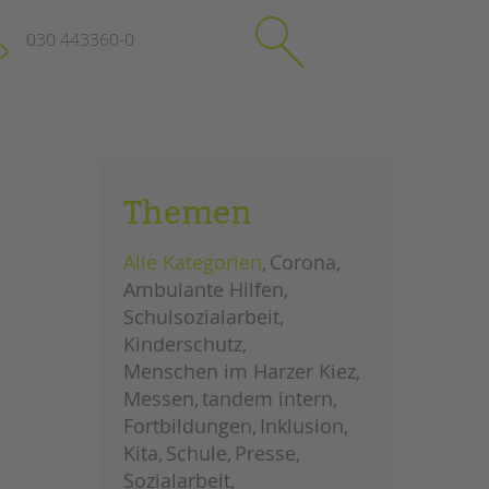
030 443360-0
schließen
KONTAKT
Themen
Suchen
e
Impressum
Alle Kategorien
Corona
itgeberin
Datenschutz
Ambulante Hilfen
Hinweisgebersystem
Schulsozialarbeit
Intranet
Kinderschutz
Menschen im Harzer Kiez
Messen
tandem intern
Fortbildungen
Inklusion
Kita
Schule
Presse
Sozialarbeit