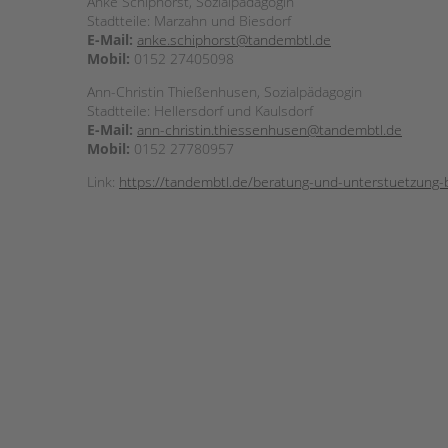
Anke Schiphorst, Sozialpädagogin
Stadtteile: Marzahn und Biesdorf
E-Mail:
anke.schiphorst@tandembtl.de
Mobil:
0152 27405098
Ann-Christin Thießenhusen, Sozialpädagogin
Stadtteile: Hellersdorf und Kaulsdorf
E-Mail:
ann-christin.thiessenhusen@tandembtl.de
Mobil:
0152 27780957
Link:
https://tandembtl.de/beratung-und-unterstuetzung-