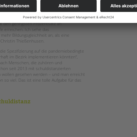
. Denn vielfach tauchen die ersten
se auf“, berichtet Anke Schiphorst. „Es wäre
ätig werden könnten.“
hat den geringsten Prozentsatz an
fe erreichen. Ich sehe das
mehr Bildungsgleichheit an, als eine
-Christin Thießenhusen.
die Spezifizierung auf die pandemiebedingte
rhaft im Bezirk implementieren könnten“,
ß nach Menschen, die zuhören und
hon seit 2013 mit schuldistanzierten
ien wollen gesehen werden – und man erreicht
so viel. Das ist eine tolle Aufgabe für das
huldistanz