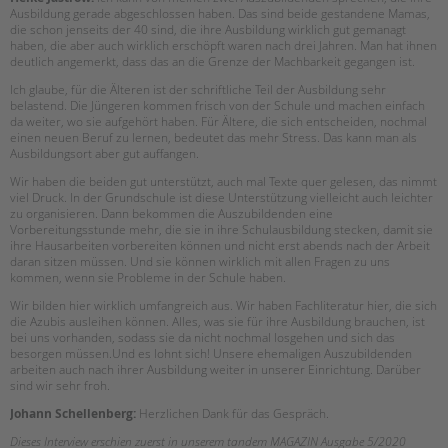
Ausbildung gerade abgeschlossen haben. Das sind beide gestandene Mamas,
die schon jenseits der 40 sind, die ihre Ausbildung wirklich gut gemanagt
haben, die aber auch wirklich erschöpft waren nach drei Jahren. Man hat ihnen
deutlich angemerkt, dass das an die Grenze der Machbarkeit gegangen ist.
Ich glaube, für die Älteren ist der schriftliche Teil der Ausbildung sehr
belastend. Die Jüngeren kommen frisch von der Schule und machen einfach
da weiter, wo sie aufgehört haben. Für Ältere, die sich entscheiden, nochmal
einen neuen Beruf zu lernen, bedeutet das mehr Stress. Das kann man als
Ausbildungsort aber gut auffangen.
Wir haben die beiden gut unterstützt, auch mal Texte quer gelesen, das nimmt
viel Druck. In der Grundschule ist diese Unterstützung vielleicht auch leichter
zu organisieren. Dann bekommen die Auszubildenden eine
Vorbereitungsstunde mehr, die sie in ihre Schulausbildung stecken, damit sie
ihre Hausarbeiten vorbereiten können und nicht erst abends nach der Arbeit
daran sitzen müssen. Und sie können wirklich mit allen Fragen zu uns
kommen, wenn sie Probleme in der Schule haben.
Wir bilden hier wirklich umfangreich aus. Wir haben Fachliteratur hier, die sich
die Azubis ausleihen können. Alles, was sie für ihre Ausbildung brauchen, ist
bei uns vorhanden, sodass sie da nicht nochmal losgehen und sich das
besorgen müssen.Und es lohnt sich! Unsere ehemaligen Auszubildenden
arbeiten auch nach ihrer Ausbildung weiter in unserer Einrichtung. Darüber
sind wir sehr froh.
Johann Schellenberg:
Herzlichen Dank für das Gespräch.
Dieses Interview erschien zuerst in unserem tandem MAGAZIN Ausgabe 5/2020