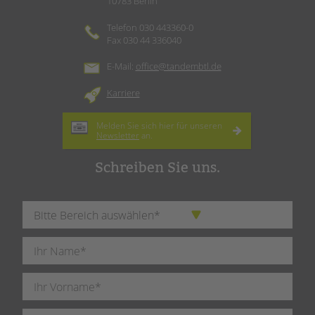
10783 Berlin
Telefon 030 443360-0
Fax 030 44 336040
E-Mail:
office@tandembtl.de
Karriere
Melden Sie sich hier für unseren
Newsletter
an.
Schreiben Sie uns.