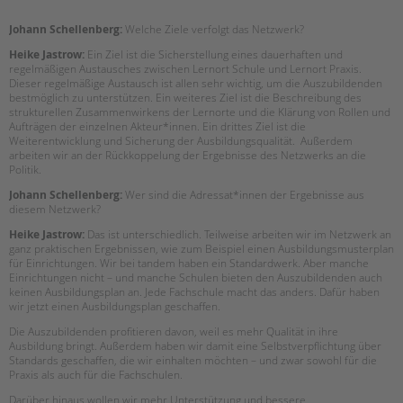
tandem international
Johann Schellenberg:
Welche Ziele verfolgt das Netzwerk?
KARRIERE
Heike Jastrow:
Ein Ziel ist die Sicherstellung eines dauerhaften und
Stellenangebote
regelmäßigen Austausches zwischen Lernort Schule und Lernort Praxis.
Dieser regelmäßige Austausch ist allen sehr wichtig, um die Auszubildenden
tandem als Arbeitgeberin
bestmöglich zu unterstützen. Ein weiteres Ziel ist die Beschreibung des
strukturellen Zusammenwirkens der Lernorte und die Klärung von Rollen und
NEWS/BLOG
Aufträgen der einzelnen Akteur*innen. Ein drittes Ziel ist die
Weiterentwicklung und Sicherung der Ausbildungsqualität. Außerdem
unkuerzbar
arbeiten wir an der Rückkoppelung der Ergebnisse des Netzwerks an die
Politik.
Briefe an Kai
Johann Schellenberg:
Wer sind die Adressat*innen der Ergebnisse aus
diesem Netzwerk?
PRESSE
Heike Jastrow:
Das ist unterschiedlich. Teilweise arbeiten wir im Netzwerk an
ganz praktischen Ergebnissen, wie zum Beispiel einen Ausbildungsmusterplan
Magazin
für Einrichtungen. Wir bei tandem haben ein Standardwerk. Aber manche
KONTAKT
Einrichtungen nicht – und manche Schulen bieten den Auszubildenden auch
keinen Ausbildungsplan an. Jede Fachschule macht das anders. Dafür haben
Impressum
wir jetzt einen Ausbildungsplan geschaffen.
Datenschutz
Die Auszubildenden profitieren davon, weil es mehr Qualität in ihre
Ausbildung bringt. Außerdem haben wir damit eine Selbstverpflichtung über
Hinweisgebersystem
Standards geschaffen, die wir einhalten möchten – und zwar sowohl für die
Intranet
Praxis als auch für die Fachschulen.
Darüber hinaus wollen wir mehr Unterstützung und bessere