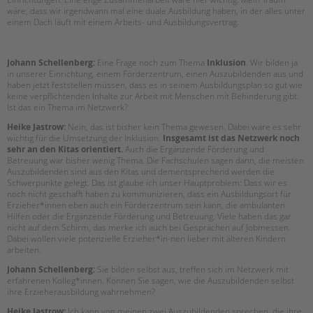
wäre, dass wir irgendwann mal eine duale Ausbildung haben, in der alles unter
einem Dach läuft mit einem Arbeits- und Ausbildungsvertrag.
Johann Schellenberg:
Eine Frage noch zum Thema
Inklusion
. Wir bilden ja
in unserer Einrichtung, einem Förderzentrum, einen Auszubildenden aus und
haben jetzt feststellen müssen, dass es in seinem Ausbildungsplan so gut wie
keine verpflichtenden Inhalte zur Arbeit mit Menschen mit Behinderung gibt.
Ist das ein Thema im Netzwerk?
Heike Jastrow:
Nein, das ist bisher kein Thema gewesen. Dabei wäre es sehr
wichtig für die Umsetzung der Inklusion.
Insgesamt ist das Netzwerk noch
sehr an den Kitas orientiert.
Auch die Ergänzende Förderung und
Betreuung war bisher wenig Thema. Die Fachschulen sagen dann, die meisten
Auszubildenden sind aus den Kitas und dementsprechend werden die
Schwerpunkte gelegt. Das ist glaube ich unser Hauptproblem: Dass wir es
noch nicht geschafft haben zu kommunizieren, dass ein Ausbildungsort für
Erzieher*innen eben auch ein Förderzentrum sein kann, die ambulanten
Hilfen oder die Ergänzende Förderung und Betreuung. Viele haben das gar
nicht auf dem Schirm, das merke ich auch bei Gesprächen auf Jobmessen.
Dabei wollen viele potenzielle Erzieher*in-nen lieber mit älteren Kindern
arbeiten.
Johann Schellenberg:
Sie bilden selbst aus, treffen sich im Netzwerk mit
erfahrenen Kolleg*innen. Können Sie sagen, wie die Auszubildenden selbst
ihre Erzieherausbildung wahrnehmen?
Heike Jastrow:
Ich kann von meinen zwei Auszubildenden sprechen, die ihre