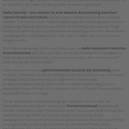
als Anleiterin. Wo sehen Sie den größten Veränderungsbedarf?
Heike Jastrow:
G
anz zentral ist eine bessere Abstimmung zwischen
Lernort Praxis und Schule,
weil die neuen Kolleg*innen sofort in Vollzeit
arbeiten und funktionieren müssen. Dabei beginnen sie ja eigentlich erst ihre
Ausbildung. Deshalb wäre es aus meiner Sicht wichtig, dass manche Dinge
einfach schneller an die Auszubildenden herangetragen werden, damit sie ein
„pädagogisches Notfallrepertoire“ in der Tasche haben, das sie in unserem
Alltag brauchen.
Von Trägerseite würde ich mir wünschen, dass es
mehr Austausch zwischen
Auszubildenden
gibt, dass man über seine Einrichtung hinaus Kontakte zu
anderen Auszubildenden hat, sich austauschen kann. „Wie läuft es bei dir?“
„Was sind da die Unterschiede?“
Außerdem sollte es eine
gleichbleibende Qualität der Anleitung
geben.
Ich finde, im Moment ist die berufsbegleitende Ausbildung immer stark davon
abhängig, wie gut die Anleitung ist. Trägerintern sind deshalb
Qualitätsstandards wichtig. Da ist tandem auf einem guten Weg. Unsere
Mitarbeiter*innen können sich mittlerweile auch zu Mentor*innen ausbilden
lassen. Das finde ich sehr gut.
Für die gesetzlichen Rahmenbedingungen wünsche ich mir, dass die
Auszubildenden nicht gleich voll auf den
Personalschlüssel
angerechnet
werden. Außerdem sollten Praxisbesuche der Fachschulen finanziert werden,
damit sie sich die Arbeit vor Ort anschauen und ihrem Azubi aus
pädagogischer Sicht auch ein Feedback geben können. Weil die Dozent*innen
einen geschulteren Blick darauf werfen als die Anleiter*innen in den
Einrichtungen. Eine enge Zusammenarbeit wäre hier wichtig. Mein Traum