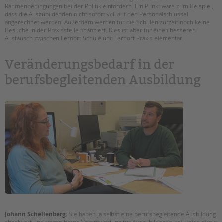
Rahmenbedingungen bei der Politik einfordern. Ein Punkt wäre zum Beispiel,
dass die Auszubildenden nicht sofort voll auf den Personalschlüssel
angerechnet werden. Außerdem werden für die Schulen zurzeit noch keine
Besuche in der Praxisstelle finanziert. Dies ist aber für einen besseren
Austausch zwischen Lernort Schule und Lernort Praxis elementar.
Veränderungsbedarf in der
berufsbegleitenden Ausbildung
Johann Schellenberg:
Sie haben ja selbst eine berufsbegleitende Ausbildung
absolviert und tragen heute Verantwortung für Auszubildende, teilweise direkt