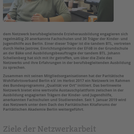
EINGLIEDERUNGSHILFE
Suchen
BETREUTES WOHNEN
dem Netzwerk berufsbegleitende Erzieherausbildung engagieren sich
TANDEM BTL AKADEMIE
regelmäßig 20 anerkannte Fachschulen und 30 Träger der Kinder- und
Jugendhilfe aus Berlin. Einer dieser Träger ist die tandem BTL, vertreten
Zertfikatskurse
durch Heike Jastrow, Einrichtungsleiterin der EFöB in der Grundschule
an der Bäke und Ausbildungsbeauftragte der tandem BTL. Johann
Seminarkalender
Schellenberg hat sich mit ihr getroffen, um über die Ziele des
Seminarräume
Netzwerks und ihre Erfahrungen in der berufsbegleitenden Ausbildung
zu sprechen.
STADTTEILARBEIT
Zusammen mit seinen Mitgliedsorganisationen hat der Paritätische
Wohlfahrtsverband Berlin e.V. im Herbst 2017 ein Netzwerk im Rahmen
des Bundesprogramms „Qualität vor Ort“ initiiert. Das berlinweite
PROFIL | LEITBILD
Netzwerk bietet eine wertvolle Austauschplattform zwischen in der
Ausbildung engagierten Trägern der Kinder- und Jugendhilfe,
Bereiche im Überblick
anerkannten Fachschulen und Studierenden. Seit 1. Januar 2019 wird
das Netzwerk unter dem Dach des Paritätischen Kitaforums der
Kinder- und Jugendschutz
Paritätischen Akademie Berlin weitergeführt.
Unsere Videos
Gesellschafter VdK
Ziele der Netzwerkarbeit
schoolcoach BTL