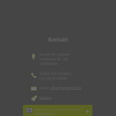
Kontakt
tandem BTL gGmbH
Potsdamer Str. 182
10783 Berlin
Telefon 030 443360-0
Fax 030 44 336040
E-Mail:
office@tandembtl.de
Karriere
Melden Sie sich hier für unseren
Newsletter
an.