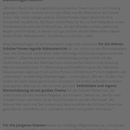
„Mit dem Raum hier ist eigentlich so ein kleiner Traum von mir in Erfüllung
EINGLIEDERUNGSHILFE
gegangen. Vorher musste ich mir den Platz mit der Wäscherei der Schule
teilen. Hier ist es ruhiger und die Schüler*innen haben Raum für ihre
Kreativität“, erzählt sie. Die Raum bietet Platz für bis zu fünf Nähplätze, einen
BETREUTES WOHNEN
Kreativbereich und eine Chillout-Ecke. An den Wänden stehen zahlreiche
Regale und Schränke, in denen sich gut sortiert allerlei Materialien stapeln,
Suchen
TANDEM BTL AKADEMIE
bunte Stoffe, Nähutensilien, Textilfarben und vieles mehr.
Antje Blankenhagen ist als Schneiderin angestellt und bietet
für die älteren
Zertfikatskurse
Schüler*innen
regulär Nähunterricht
an, der schon für die Werkstattarbeit
nach der Schulzeit vorbereitet. Jeden Dienstag und Donnerstag kommen die
Seminarkalender
„Großen“. „Manche arbeiten sehr selbstständig und geschickt mit der
Seminarräume
Stoffschere und an der Nähmaschine und brauchen keine Unterstützung.
Manche brauchen eine 1:1 Betreuung und Handführung an der Maschine.
Diese werden dann auch von Lehrer*innen und Betreuer*innen begleitet und
STADTTEILARBEIT
unterstützt“, erzählt Antje Blankenhagen – und ergänzt: „Mit den Großen hier
wollen wir auch etwas gemeinsam umsetzen. Sie sollen außerdem erleben
und spüren, dass sie so, wie sie sind, gut sind,
Selbstliebe und eigene
PROFIL | LEITBILD
Wertschätzung ist ein großes Thema
für die Schüler*innen hier, da
Bereiche im Überblick
unterstütze ich mit meinem Angebot, wo ich kann,“ betont sie, die für viele
Schüler*innen viel mehr ist als die Schneiderin aus der Werkstatt. „Wir
Kinder- und Jugendschutz
können hier auch mal Tee trinken und dann erzählen die Schüler*innen von
ganz alleine und öffnen sich, sie haben wirklich ein großes Vertrauen.“
Unsere Videos
Gesellschafter VdK
schoolcoach BTL
Für die jüngeren Klassen
bietet sie vielfältige Möglichkeiten an, sich kreativ
auszudrücken: Seifen und Kerzen herstellen, Bilder kleben, Taschen und