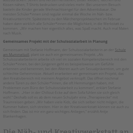
tandem international
Kissen nähen, T-Shirts bedrucken und vieles mehr. Bei unserem Besuch
basteln die Kinder gerade Weihnachtsengel für den Adventsbasar. Die
KARRIERE
meisten Schüler*innen sind regulär einmal die Woche im Näh- bzw.
Kreativunterricht. Spätestens zu den Märchenprojektwochen im Februar
Stellenangebote
haben dann wirklich alle Schüler*innen die Möglichkeit, in die Werkstatt zu
tandem als Arbeitgeberin
kommen. „Wir machen hier eigentlich alles, was Spaß macht. Auch mal Malen
nach Musik.
NEWS/BLOG
Gemeinsames Projekt mit der Schulsozialarbeit in Planung
Gemeinsam mit Stefanie Hoffmann, der Schulsozialarbeiterin an der
Schule
unkuerzbar
am Mummelsoll
, plant sie auch ein gemeinsames Projekt. „Als
Briefe an Kai
Schulsozialarbeiterin arbeite ich viel im sozialen Kompetenzbereich mit den
Schüler*innen, bei den Jüngeren geht es beispielsweise um Gefühle
erkennen und benennen, bei den Älteren auch um Sexualprävention, um gute
PRESSE
schlechte Geheimnisse. Aktuell erarbeiten wir gemeinsam ein Projekt, das
den Kreativbereich mit meinem Angebot verknüpft. Das öffnet nochmal
andere Türen zu den Schüler*innen, die oft Hemmungen haben, mit
Magazin
Problemen zum Büro der Schulsozialarbeit zu kommen“, erklärt Stefanie
KONTAKT
Hoffmann. „Hier in der Chillout-Ecke auf dem Sofa fühlen sie sich gleich
wohl.“ Deshalb soll es ab dem neuen Schuljahr eine „Therapieecke“ mit
Impressum
Traumreisen geben. „Wir haben viele Kids, die sich selber nicht mögen, die
Kummer haben, sich streiten. Hier in der Kreativwerkstatt können sie auch zu
Datenschutz
sich finden. Das ist mir ein ganz wichtiges Anliegen,“ erzählt Antje
Hinweisgebersystem
Blankenhagen.
Intranet
Die Näh- und Kreativwerkstatt an