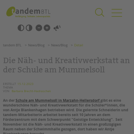
Zum
Navigation
Inhalt
überspringen
springen
Navigation
Barrierefrei-
überspringen
Einstellungen
überspringen
ANGEBOTE
tandem BTL
News/Blog
News/Blog
Detail
KITA & FRÜHE HILFEN
Die Näh- und Kreativwerkstatt an
SCHULE & GANZTAG
der Schule am Mummelsoll
Grundschulen
Oberschulen
ERSTELLT
15.12.2023
THEMA
Förderzentren
VON
Barbara Brecht-Hadraschek
Kollegs
An der
Schule am Mummelsoll in Marzahn-Hellersdorf
gibt es eine
EFöB
wunderschöne Näh- und Kreativwerkstatt für die Schüler*innen, die
von Antje Blankenhagen betrieben wird. Die gelernte Schneiderin und
Schulbezogene Sozialarbeit
tandem-Mitarbeiterin arbeitet bereits seit 10 Jahren an dem
Tagesgruppen
Förderzentrum mit dem Schwerpunkt "Geistige Entwicklung". Seit
November ist die Näh- und Kreativwerkstatt in einen großzügigen
HILFEN ZUR ERZIEHUNG
Raum neben der Schwimmhalle gezogen, dort haben wir Antje
Blankenhagen besucht.