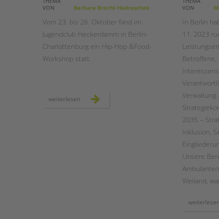
THEMA
THEMA
VON
Barbara Brecht-Hadraschek
VON
Me
STADTTEILARBEIT
Vom 23. bis 26. Oktober fand im
In Berlin h
Jugendclub Heckerdamm in Berlin-
11. 2023 r
Charlottenburg ein Hip-Hop &Food-
Leistungser
Workshop statt.
Betroffene,
Interessens
Verantwortl
Verwaltung
hip-
weiterlesen
hop
Strategiekon
&
food-
2035 – Stra
workshop
im
Inklusion, 
jugendclub
heckerdamm
Eingliederun
Unsere Bere
Ambulanten 
Weiland, war
weiterlese