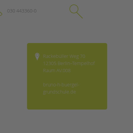
030 443360-0
schließen
KONTAKT
Rackebüller Weg 70
Suchen
12305 Berlin–Tempelhof
e
Impressum
Raum AV.008
itgeberin
Datenschutz
Hinweisgebersystem
bruno-h-buergel-
Intranet
grundschule.de