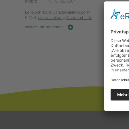
Mobil:
0173 5836504
Lena Schilberg, Schulsozialarbeiterin
E-Mail:
elena.schilberg@tandembtl.de
weitere Informationen