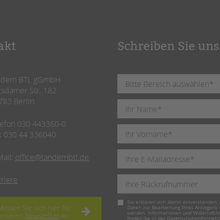
akt
Schreiben Sie uns
ndem BTL gGmbH
tsdamer Str. 182
783 Berlin
lefon 030 443360-0
x 030 44 336040
Mail:
office@tandembtl.de
rriere
Pflichtfeld
Sie erklären sich damit einverstanden, 
Melden Sie sich hier für
Daten zur Bearbeitung Ihres Anliegens
werden. Informationen und Widerrufsh
unseren
Newsletter
an.
finden Sie in der
Datenschutzinformati