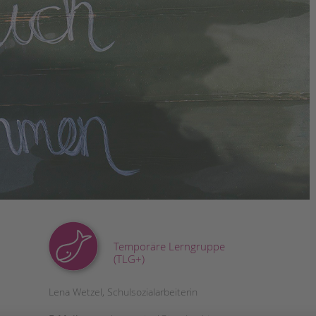
Magazin
Temporäre Lerngruppe
(TLG+)
Lena Wetzel, Schulsozialarbeiterin