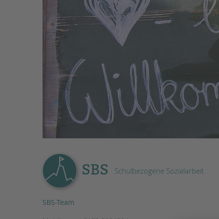
STADTTEILARBEIT
SBS
Schulbezogene Sozialarbeit
SBS-Team