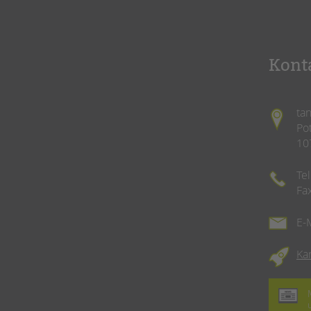
Kont
ta
Po
10
Te
Fa
E-
Ka