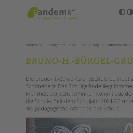
Zum
Navigation
Inhalt
überspringen
springen
Barrierefre
Einstellun
tandem BTL
Angebote
Schule & Ganztag
Grundschu
übersprin
Navigation
überspringen
SUCHE
tandem BTL
Angebote
Schule & Ganztag
Grundschulen
ANGEBOTE
BRUNO-H.-BÜRGEL-GR
KITA & FRÜHE HILFEN
HILFEN ZUR ERZIE
Die Bruno-H.-Bürgel-Grundschule befindet si
SCHULE & GANZTAG
EINGLIEDERUNGSHI
Schöneberg. Das Schulgelände liegt inmitte
Grundschulen
Mehrheit der Schüler*innen kommt aus dem
BETREUTES WOHNE
Oberschulen
die Schule. Seit dem Schuljahr 2021/22 unte
Förderzentren
die pädagogische Arbeit an der Schule.
TANDEM BTL AKADE
Kollegs
EFöB
Zertfikatskurse
Schulbezogene Sozialarbeit
Seminarkalender
Tagesgruppen
Seminarräume