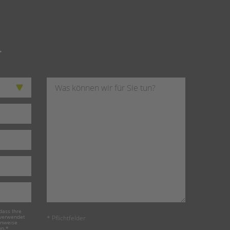
.
dass Ihre
 verwendet
* Pflichtfelder
inweise
on
.
*