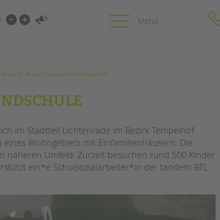
i-
gen
len
Bruno-H.-Bürgel-Grundschule (Tempelhof)
gen
Bruno-H.-Bürgel-Grundschule (Tempelhof)
PROFIL | LEITBILD
KARRIERE
UNDSCHULE
HUNG
Bereiche im Überblick
Stellenangebot
Kinder- und Jugendschutz
tandem als Arbe
ch im Stadtteil Lichtenrade im Bezirk Tempelhof-
Unsere Videos
LFE
n eines Wohngebiets mit Einfamilienhäusern. Die
Gesellschafter VdK
NEWS/BLOG
 näheren Umfeld. Zurzeit besuchen rund 500 Kinder
schoolcoach BTL
N
rstützt ein*e Schulsozialarbeiter*in der tandem BTL
tandem international
unkuerzbar
MIE
Briefe an Kai
PRESSE