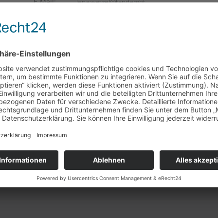
E-Mail:
lena.wetzel@tandembt
weitere Informationen folgen