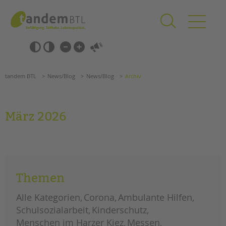
Zum
Navigation
Inhalt
überspringen
springen
Navigation
Barrierefrei-
überspringen
Einstellungen
überspringen
ANGEBOTE
tandem BTL
News/Blog
News/Blog
Archiv
KITA & FRÜHE HILFEN
SCHULE & GANZTAG
März 2026
Grundschulen
Oberschulen
Förderzentren
Keine Nachrichten in diesem Zeitraum vorhanden.
Kollegs
EFöB
Themen
Schulbezogene Sozialarbeit
Alle Kategorien
Corona
Ambulante Hilfen
Tagesgruppen
Schulsozialarbeit
Kinderschutz
Suchen
HILFEN ZUR ERZIEHUNG
Menschen im Harzer Kiez
Messen