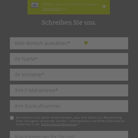
Melden Sie sich hier für unseren
Newsletter
an.
Schreiben Sie uns.
Pflichtfeld
Sie erklären sich damit einverstanden, dass Ihre Daten zur Bearbeitung
Ihres Anliegens verwendet werden. Informationen und Widerrufshinweise
finden Sie in der
Datenschutzinformation
.
*