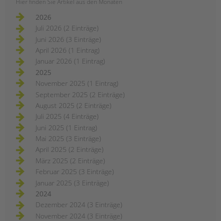
Hier finden Sie Artikel aus den Monaten
tandem international
2026
KARRIERE
Juli 2026 (2 Einträge)
Stellenangebote
Juni 2026 (3 Einträge)
tandem als Arbeitgeberin
April 2026 (1 Eintrag)
Januar 2026 (1 Eintrag)
NEWS/BLOG
2025
November 2025 (1 Eintrag)
unkuerzbar
September 2025 (2 Einträge)
Briefe an Kai
August 2025 (2 Einträge)
Juli 2025 (4 Einträge)
PRESSE
Juni 2025 (1 Eintrag)
Mai 2025 (3 Einträge)
Magazin
April 2025 (2 Einträge)
KONTAKT
März 2025 (2 Einträge)
Impressum
Februar 2025 (3 Einträge)
Datenschutz
Januar 2025 (3 Einträge)
Hinweisgebersystem
2024
Intranet
Dezember 2024 (3 Einträge)
November 2024 (3 Einträge)