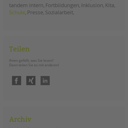
tandem intern
Fortbildungen
Inklusion
Kita
EINGLIEDERUNGSHILFE
Schule
Presse
Sozialarbeit
BETREUTES WOHNEN
TANDEM BTL AKADEMIE
Zertfikatskurse
Teilen
Seminarkalender
Seminarräume
Ihnen gefällt, was Sie lesen?
Dann teilen Sie es mit anderen!
STADTTEILARBEIT
Facebook
Xing
LinkedIn
PROFIL | LEITBILD
Bereiche im Überblick
Kinder- und Jugendschutz
Unsere Videos
Gesellschafter VdK
Archiv
schoolcoach BTL